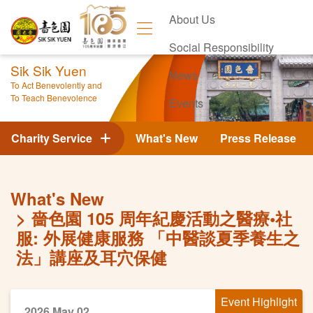
About Us
Social Responsibility
Sik Sik Yuen
News
To Act Benevolently and
To Teach Benevolence
Events
Contact Us
Charity Service
What's New
Press Release
What's New
嗇色園 105 周年紀慶活動之醫療•社
服: 外展健康服務 「中醫談夏季養生之
法」講座及耳穴保健
Event Highlight
2026 May 02