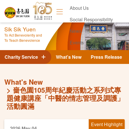
About Us
Social Responsibility
Sik Sik Yuen
News
To Act Benevolently and
To Teach Benevolence
Events
Contact Us
Charity Service
What's New
Press Release
What's New
嗇色園105周年紀慶活動之系列式專
題健康講座「中醫的情志管理及調護」
活動圓滿
Event Highlight
2026 May 04