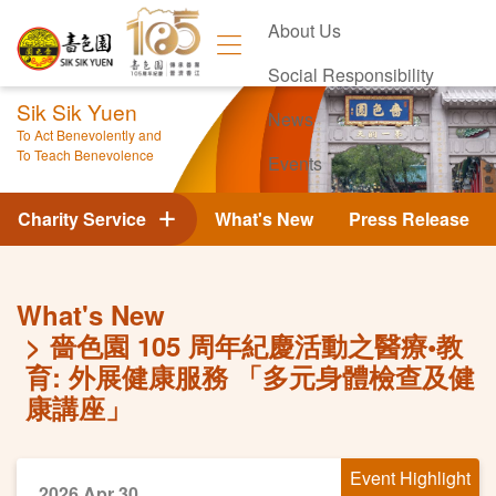
About Us
Social Responsibility
Sik Sik Yuen
News
To Act Benevolently and
To Teach Benevolence
Events
Contact Us
Charity Service
What's New
Press Release
What's New
嗇色園 105 周年紀慶活動之醫療•教
育: 外展健康服務 「多元身體檢查及健
康講座」
Event Highlight
2026 Apr 30