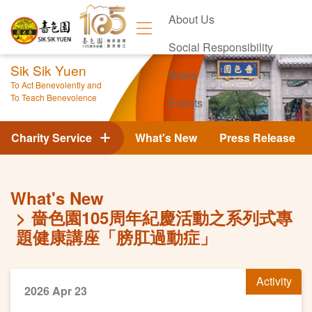
About Us
Social Responsibility
Sik Sik Yuen
News
To Act Benevolently and
To Teach Benevolence
Events
Contact Us
Charity Service
What's New
Press Release
What's New
嗇色園105周年紀慶活動之系列式專
題健康講座「膀肛過動症」
Activity
2026 Apr 23