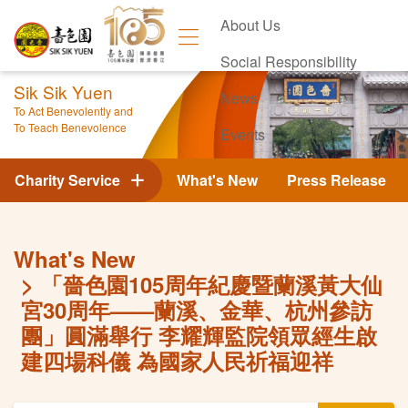
About Us
Social Responsibility
Sik Sik Yuen
News
To Act Benevolently and
To Teach Benevolence
Events
Contact Us
Charity Service
What's New
Press Release
What's New
「嗇色園105周年紀慶暨蘭溪黃大仙
宮30周年——蘭溪、金華、杭州參訪
團」圓滿舉行 李耀輝監院領眾經生啟
建四場科儀 為國家人民祈福迎祥