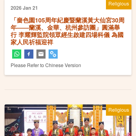
Religious
2026 Jan 21
「嗇色園105周年紀慶暨蘭溪黃大仙宮30周
年——蘭溪、金華、杭州參訪團」圓滿舉
行 李耀輝監院領眾經生啟建四場科儀 為國
家人民祈福迎祥
Please Refer to Chinese Version
Religious