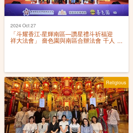
2024 Oct 27
「斗耀香江‧星輝南區—讚星禮斗祈福迎
祥大法會」 嗇色園與南區合辦法會 千人
參與為港祈福
Religious