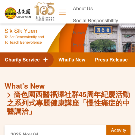
About Us
Social Responsibility
Sik Sik Yuen
News
To Act Benevolently and
To Teach Benevolence
Events
Contact Us
Charity Service
What's New
Press Release
What's New
嗇色園西醫福澤社群45周年紀慶活動
之系列式專題健康講座「慢性痛症的中
醫調治」
Activity
2025 Nov 04