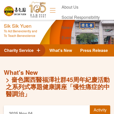
About Us
Social Responsibility
Sik Sik Yuen
News
To Act Benevolently and
To Teach Benevolence
Events
Contact Us
Charity Service
What's New
Press Release
What's New
嗇色園西醫福澤社群45周年紀慶活動
之系列式專題健康講座「慢性痛症的中
醫調治」
Activity
2025 Nov 04