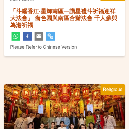
「斗耀香江‧星輝南區—讚星禮斗祈福迎祥
大法會」 嗇色園與南區合辦法會 千人參與
為港祈福
Please Refer to Chinese Version
Religious