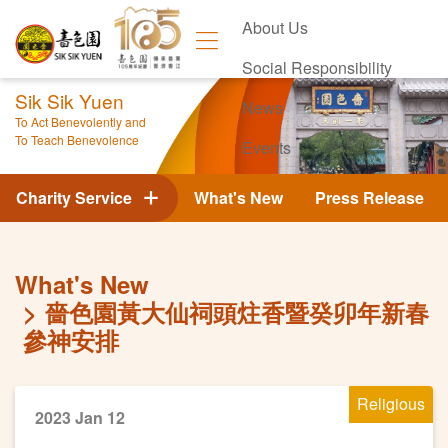
About Us
Social Responsibility
Sik Sik Yuen
News
To Act Benevolently and
To Teach Benevolence
Events
Contact Us
Charity Service
What's New
Press Release
What's New
嗇色園黃大仙祠頭炷香暨癸卯年新春
參神安排
Religious
2023 Jan 12