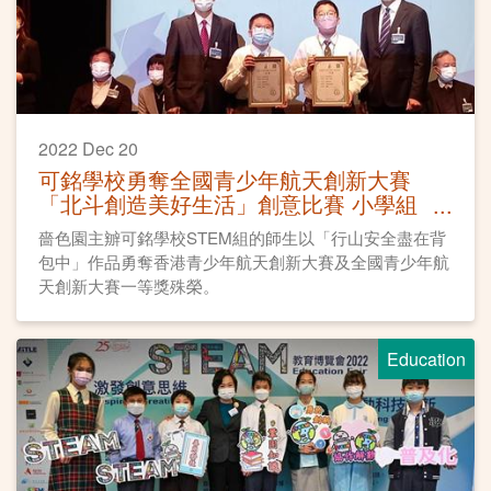
2022 Dec 20
可銘學校勇奪全國青少年航天創新大賽
「北斗創造美好生活」創意比賽 小學組
一等獎
嗇色園主辧可銘學校STEM組的師生以「行山安全盡在背
包中」作品勇奪香港青少年航天創新大賽及全國青少年航
天創新大賽一等獎殊榮。
Education