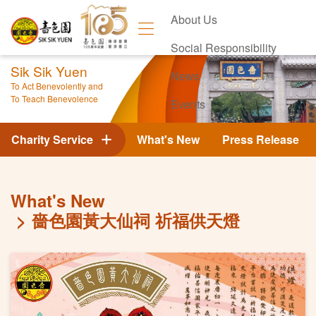
About Us
Social Responsibility
Sik Sik Yuen
News
To Act Benevolently and
To Teach Benevolence
Events
Contact Us
Charity Service
What's New
Press Release
What's New
嗇色園黃大仙祠 祈福供天燈