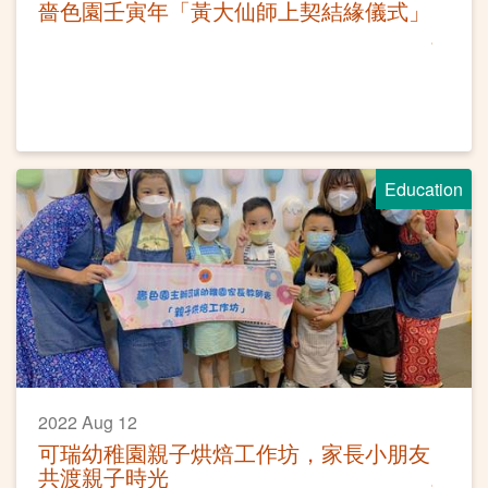
嗇色園壬寅年「黃大仙師上契結緣儀式」
Education
2022 Aug 12
可瑞幼稚園親子烘焙工作坊，家長小朋友
共渡親子時光