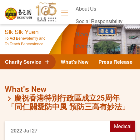
About Us
Social Responsibility
Sik Sik Yuen
News
To Act Benevolently and
To Teach Benevolence
Events
Contact Us
Charity Service
What's New
Press Release
What's New
慶祝香港特別行政區成立25周年
「同仁關愛防中風 預防三高有妙法」
Medical
2022 Jul 27