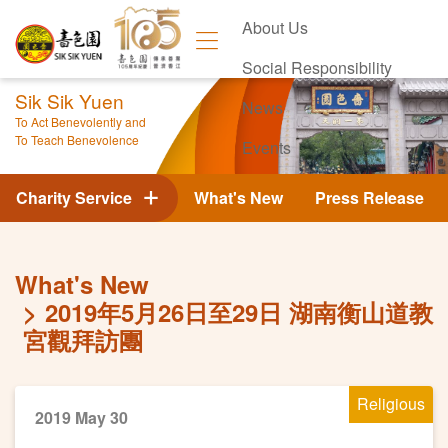
About Us
Social Responsibility
Sik Sik Yuen
News
To Act Benevolently and
To Teach Benevolence
Events
Contact Us
Charity Service
What's New
Press Release
What's New
2019年5月26日至29日 湖南衡山道教
宮觀拜訪團
Religious
2019 May 30