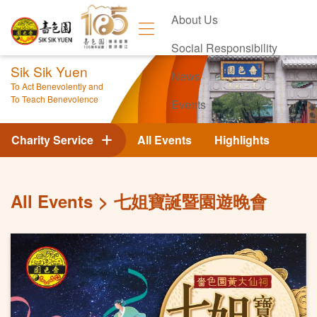
About Us
Social Responsibility
Sik Sik Yuen
News
To Act Benevolently and
To Teach Benevolence
Events
Contact Us
Charity Service
All Events
Highlights
All Events
七姐寶誕暨園遊晚會