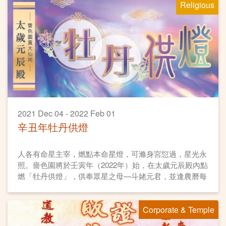
Religious
2021 Dec 04 - 2022 Feb 01
辛丑年牡丹供燈
人各有命星主宰，燃點本命星燈，可滌身宮愆過，星光永
照。嗇色園將於壬寅年（2022年）始，在太歲元辰殿內點
燃「牡丹供燈」，供奉眾星之母—斗姥元君，並逢農曆每
月初一、十五日燃燈誦經。各善信可供奉牡丹供燈，點亮
自身「本命星燈」，祈求平安順遂、元辰護佑、星光主
Corporate & Temple
照、福德無量。