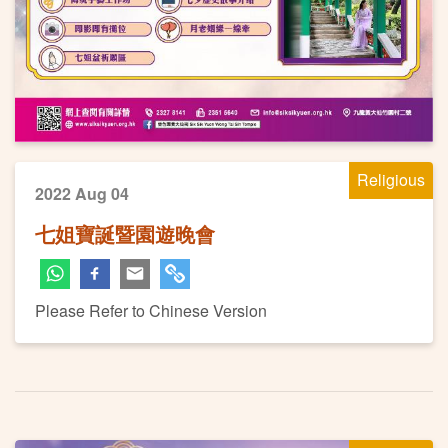
Religious
2022 Aug 04
七姐寶誕暨園遊晚會
Please Refer to Chinese Version