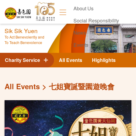
About Us
Social Responsibility
Sik Sik Yuen
News
To Act Benevolently and
To Teach Benevolence
Events
Contact Us
Charity Service
All Events
Highlights
All Events
七姐寶誕暨園遊晚會