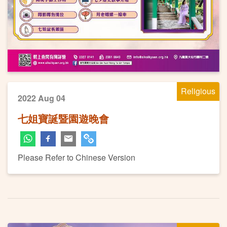
Religious
2022 Aug 04
七姐寶誕暨園遊晚會
Please Refer to Chinese Version