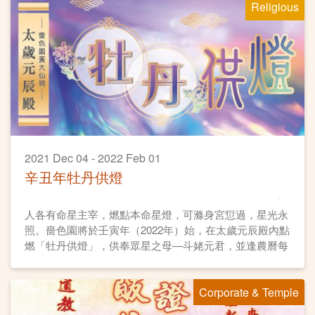
Religious
2021 Dec 04 - 2022 Feb 01
辛丑年牡丹供燈
人各有命星主宰，燃點本命星燈，可滌身宮愆過，星光永
照。嗇色園將於壬寅年（2022年）始，在太歲元辰殿內點
燃「牡丹供燈」，供奉眾星之母—斗姥元君，並逢農曆每
月初一、十五日燃燈誦經。各善信可供奉牡丹供燈，點亮
自身「本命星燈」，祈求平安順遂、元辰護佑、星光主
Corporate & Temple
照、福德無量。