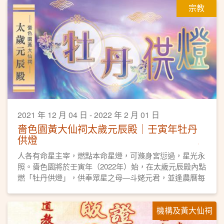
宗教
誦經、 灑淨， 歡迎善信將「金虎」迎回家中， 為新一年
虎年帶來健康幸福，如意吉祥。
2021 年 12 月 04 日 - 2022 年 2 月 01 日
嗇色園黃大仙祠太歲元辰殿｜壬寅年牡丹
供燈
人各有命星主宰，燃點本命星燈，可滌身宮愆過，星光永
照。嗇色園將於壬寅年（2022年）始，在太歲元辰殿內點
燃「牡丹供燈」，供奉眾星之母—斗姥元君，並逢農曆每
月初一、十五日燃燈誦經。各善信可供奉牡丹供燈，點亮
自身「本命星燈」，祈求平安順遂、元辰護佑、星光主
機構及黃大仙祠
照、福德無量。