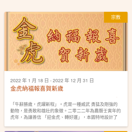
宗教
2022 年 1 月 18 日 - 2022 年 12 月 31 日
金虎納福報喜賀新歲
「牛辭勝歲，虎躍新程」。虎是一種威武 勇猛及剛強的
動物，是勇敢和雄壯的象徵。二零二二年為農曆壬寅年的
虎年，為讓善信 「迎金虎、轉好運」，本園特地設計了
一座 精美的「金虎納福報喜」擺設，以供眾善信 認領，
迎春接福好運來。 「金虎納福報喜」擺設，經高功法師