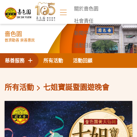
關於嗇色園
社會責任
嗇色園
新聞中心
普濟勸善 崇善惠民
活動日誌
聯絡我們
慈善服務
所有活動
活動回顧
所有活動
七姐寶誕暨園遊晚會