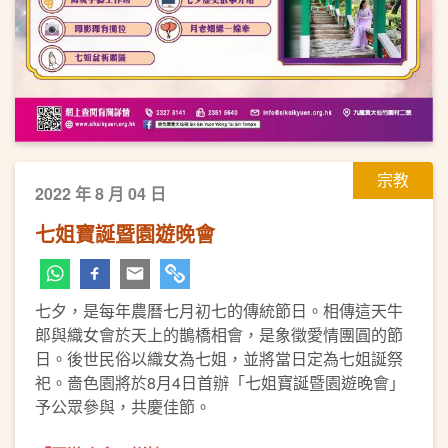
宗教
2022 年 8 月 04 日
七姐寶誕暨園遊晚會
七夕，是每年農曆七月初七的傳統節日。相傳這天牛
郎與織女會於天上的鵲橋相會，是象徵愛情團圓的節
日。後世民俗以織女為七姐，並將當日定為七姐誕祭
祀。嗇色園將於8月4日首辦「七姐寶誕暨園遊晚會」
予公眾參與，共慶佳節。