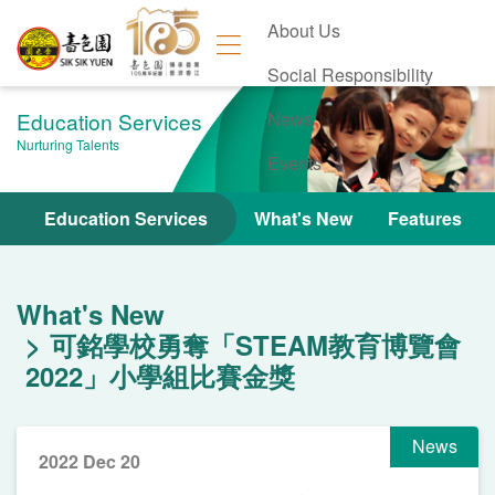
About Us
Social Responsibility
Education Services
News
Nurturing Talents
Events
Contact Us
Education Services
What's New
Features
What's New
可銘學校勇奪「STEAM教育博覽會
2022」小學組比賽金獎
News
2022 Dec 20