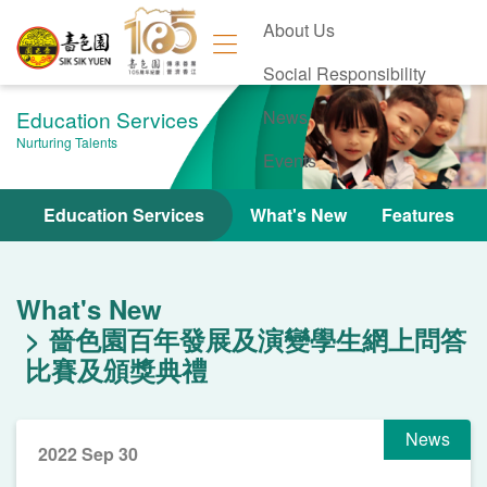
About Us
Social Responsibility
Education Services
News
Nurturing Talents
Events
Contact Us
Education Services
What's New
Features
What's New
嗇色園百年發展及演變學生網上問答
比賽及頒獎典禮
News
2022 Sep 30