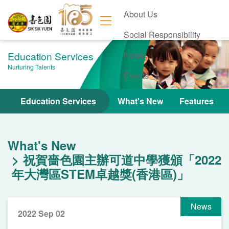
About Us
Social Responsibility
Education Services
News
Nurturing Talents
Events
Contact Us
Education Services
What's New
Features
What's New
祝賀嗇色園主辦可道中學獲頒「2022
年大灣區STEM卓越獎(香港區)」
News
2022 Sep 02