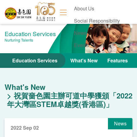
About Us
Social Responsibility
Education Services
News
Nurturing Talents
Events
Contact Us
Education Services
What's New
Features
What's New
祝賀嗇色園主辦可道中學獲頒「2022
年大灣區STEM卓越獎(香港區)」
News
2022 Sep 02