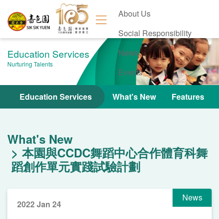
About Us
Social Responsibility
Education Services
News
Nurturing Talents
Events
Contact Us
Education Services
What's New
Features
What's New
本園與CCDC舞蹈中心合作體育科舞
蹈創作單元實踐試驗計劃
News
2022 Jan 24