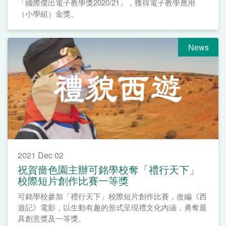
「國際傑出電子教學獎2020/21」，獲得電子教學應用
（小學組）金獎。
News
2021 Dec 02
祝賀嗇色園主辦可銘學校奪「禮行天下」
校際短片創作比賽一等獎
可銘學校參加「禮行天下」校際短片創作比賽，改編《西
遊記》電影，以生動有趣的形式呈現禮文化內涵，勇奪最
具創意獎及一等獎。