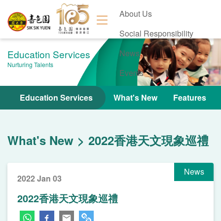
About Us
Social Responsibility
Education Services
News
Nurturing Talents
Events
Contact Us
Education Services
What's New
Features
What's New
2022香港天文現象巡禮
News
2022 Jan 03
2022香港天文現象巡禮