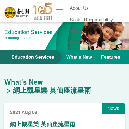
About Us
Social Responsibility
Education Services
News
Nurturing Talents
Events
Contact Us
Education Services
What's New
Features
What's New
網上觀星樂 英仙座流星雨
News
2021 Aug 08
網上觀星樂 英仙座流星雨