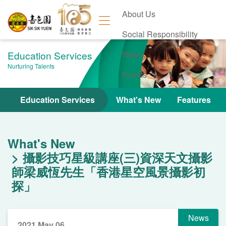
About Us
Social Responsibility
Education Services
News
Nurturing Talents
Events
Contact Us
Education Services
What's New
Features
What's New
攝影技巧星級講座(三)資深天文攝影
師梁威恆先生「香港星空風景攝影初
探」
News
2021 May 06