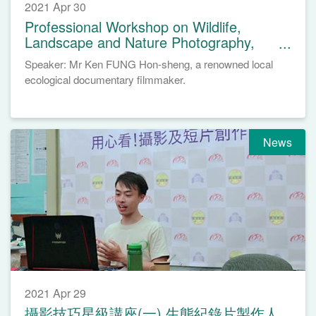
2021 Apr 30
Professional Workshop on Wildlife,
Landscape and Nature Photography,
April 24, 2021
Speaker: Mr Ken FUNG Hon-sheng, a renowned local
ecological documentary filmmaker.
News
2021 Apr 29
攝影技巧星級講座(一) 生態紀錄片製作人