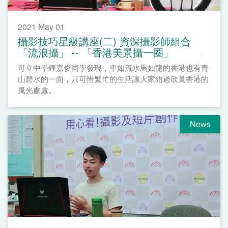
2021 May 01
攝影技巧星級講座(二) 資深攝影師組合
「流浪攝」 -- 「香港美景攝一圈」
可立中學鍾嘉俊同學發現，車如流水馬如龍的香港也有青
山碧水的一面，只可惜繁忙的生活讓大家錯過欣賞香港的
風光處處。
News