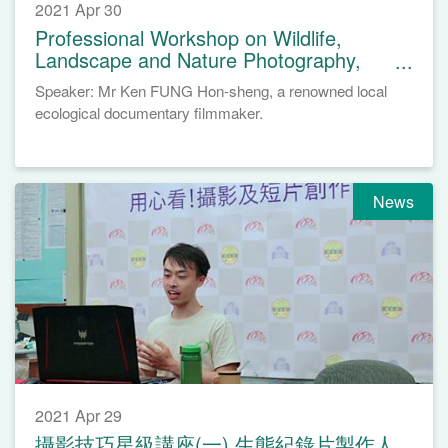
2021 Apr 30
Professional Workshop on Wildlife,
Landscape and Nature Photography,
April 24, 2021
Speaker: Mr Ken FUNG Hon-sheng, a renowned local
ecological documentary filmmaker.
News
2021 Apr 29
攝影技巧星級講座(一) 生態紀錄片製作人