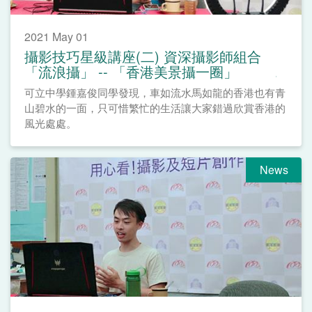
2021 May 01
攝影技巧星級講座(二) 資深攝影師組合
「流浪攝」 -- 「香港美景攝一圈」
可立中學鍾嘉俊同學發現，車如流水馬如龍的香港也有青
山碧水的一面，只可惜繁忙的生活讓大家錯過欣賞香港的
風光處處。
News