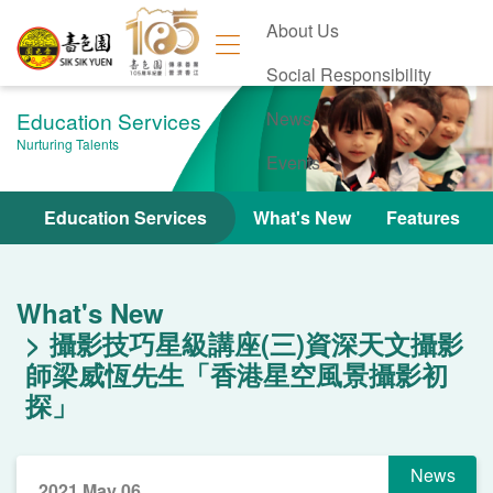
About Us
Social Responsibility
Education Services
News
Nurturing Talents
Events
Contact Us
Education Services
What's New
Features
What's New
攝影技巧星級講座(三)資深天文攝影
師梁威恆先生「香港星空風景攝影初
探」
News
2021 May 06