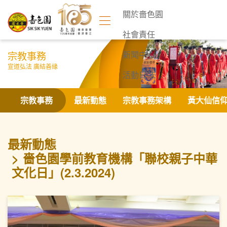
關於嗇色園
社會責任
宗教事務
新聞中心
宣道弘法 廣結善緣
活動日誌
聯絡我們
宗教事務
最新動態
宗教事務架構
黃大仙信
最新動態
嗇色園學前教育機構「聯校親子中華
文化日」(2.3.2024)