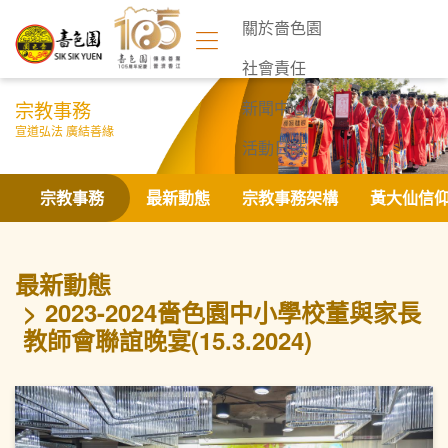
關於嗇色園
社會責任
宗教事務
新聞中心
宣道弘法 廣結善緣
活動日誌
聯絡我們
宗教事務
最新動態
宗教事務架構
黃大仙信
最新動態
2023-2024嗇色園中小學校董與家長
教師會聯誼晚宴(15.3.2024)