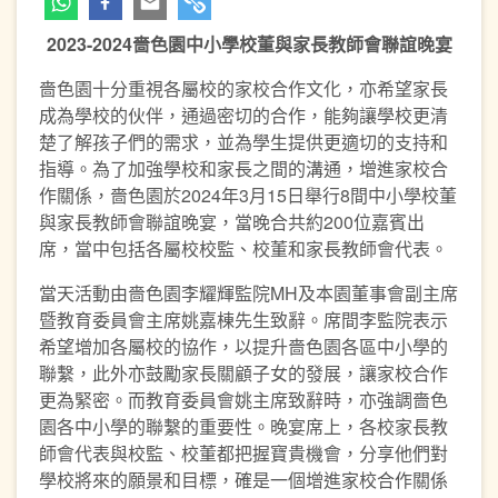
2023-2024
嗇色園中小學校董與家長教師會聯誼晚宴
嗇色園十分重視各屬校的家校合作文化，亦希望家長
成為學校的伙伴，通過密切的合作，能夠讓學校更清
楚了解孩子們的需求，並為學生提供更適切的支持和
指導。為了加強學校和家長之間的溝通，增進家校合
作關係，嗇色園於2024年3月15日舉行8間中小學校董
與家長教師會聯誼晚宴，當晚合共約200位嘉賓出
席，當中包括各屬校校監、校董和家長教師會代表。
當天活動由嗇色園李耀輝監院MH及本園董事會副主席
暨教育委員會主席姚嘉棟先生致辭。席間李監院表示
希望增加各屬校的協作，以提升嗇色園各區中小學的
聯繫，此外亦鼓勵家長關顧子女的發展，讓家校合作
更為緊密。而教育委員會姚主席致辭時，亦強調嗇色
園各中小學的聯繫的重要性。晚宴席上，各校家長教
師會代表與校監、校董都把握寶貴機會，分享他們對
學校將來的願景和目標，確是一個增進家校合作關係