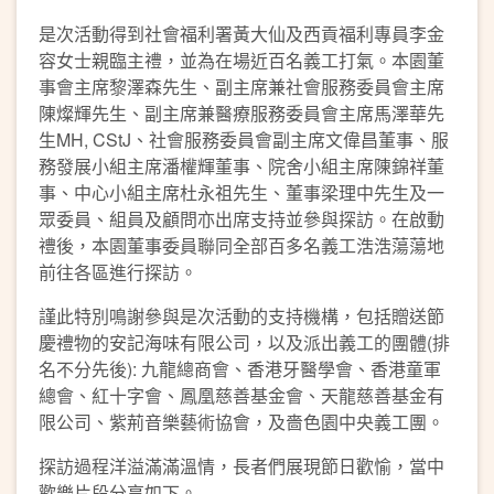
是次活動得到社會福利署黃大仙及西貢福利專員李金
容女士親臨主禮，並為在場近百名義工打氣。本園董
事會主席黎澤森先生、副主席兼社會服務委員會主席
陳燦輝先生、副主席兼醫療服務委員會主席馬澤華先
生MH, CStJ、社會服務委員會副主席文偉昌董事、服
務發展小組主席潘權輝董事、院舍小組主席陳錦祥董
事、中心小組主席杜永祖先生、董事梁理中先生及一
眾委員、組員及顧問亦出席支持並參與探訪。在啟動
禮後，本園董事委員聯同全部百多名義工浩浩蕩蕩地
前往各區進行探訪。
謹此特別鳴謝參與是次活動的支持機構，包括贈送節
慶禮物的安記海味有限公司，以及派出義工的團體(排
名不分先後): 九龍總商會、香港牙醫學會、香港童軍
總會、紅十字會、鳳凰慈善基金會、天龍慈善基金有
限公司、紫荊音樂藝術協會，及嗇色園中央義工團。
探訪過程洋溢滿滿溫情，長者們展現節日歡愉，當中
歡樂片段分享如下。