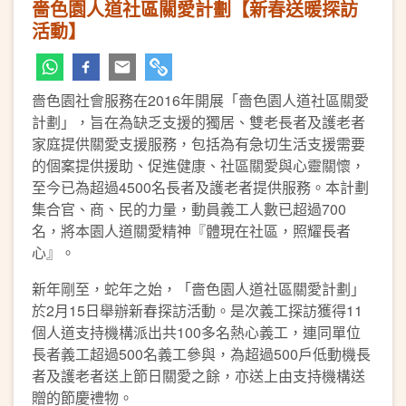
嗇色園人道社區關愛計劃【新春送暖探訪
活動】
嗇色園社會服務在2016年開展「嗇色園人道社區關愛
計劃」，旨在為缺乏支援的獨居、雙老長者及護老者
家庭提供關愛支援服務，包括為有急切生活支援需要
的個案提供援助、促進健康、社區關愛與心靈關懷，
至今已為超過4500名長者及護老者提供服務。本計劃
集合官、商、民的力量，動員義工人數已超過700
名，將本園人道關愛精神『體現在社區，照耀長者
心』。
新年剛至，蛇年之始，「嗇色園人道社區關愛計劃」
於2月15日舉辦新春探訪活動。是次義工探訪獲得11
個人道支持機構派出共100多名熱心義工，連同單位
長者義工超過500名義工參與，為超過500戶低動機長
者及護老者送上節日關愛之餘，亦送上由支持機構送
贈的節慶禮物。