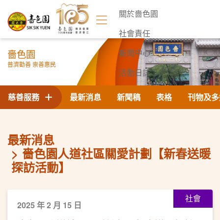
關於嗇色園
社會責任
嗇色園
新聞中心
普濟勸善 崇善惠民
活動日誌
聯絡我們
慈善服務
最新消息
新聞稿
表格
刊物及多
最新消息
嗇色園人道社區關愛計劃【新春送暖
探訪活動】
社會
2025 年 2 月 15 日