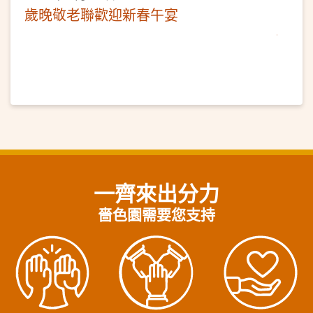
歲晚敬老聯歡迎新春午宴
一齊來出分力
嗇色園需要您支持