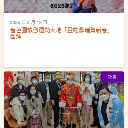
2025 年 2 月 13 日
嗇色園懷傲運動天地「靈蛇獻瑞賀新春」
團拜
社會