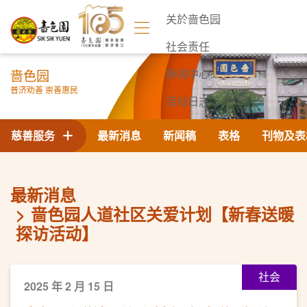
关於啬色园
社会责任
啬色园
新闻中心
普济劝善 崇善惠民
活动日志
联络我们
慈善服务
最新消息
新闻稿
表格
刊物及表
最新消息
啬色园人道社区关爱计划【新春送暖
探访活动】
社会
2025 年 2 月 15 日