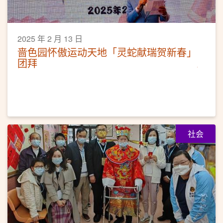
2025 年 2 月 13 日
啬色园怀傲运动天地「灵蛇献瑞贺新春」
团拜
社会