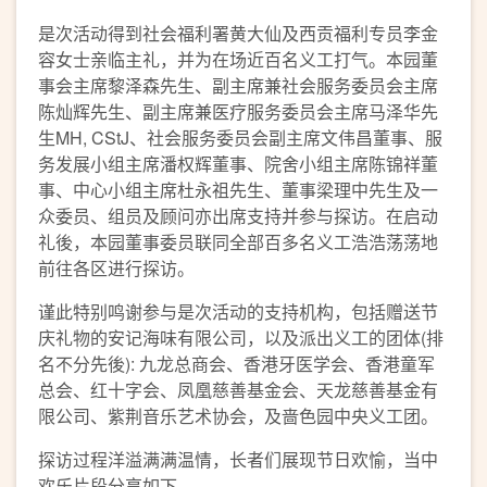
是次活动得到社会福利署黄大仙及西贡福利专员李金
容女士亲临主礼，并为在场近百名义工打气。本园董
事会主席黎泽森先生、副主席兼社会服务委员会主席
陈灿辉先生、副主席兼医疗服务委员会主席马泽华先
生MH, CStJ、社会服务委员会副主席文伟昌董事、服
务发展小组主席潘权辉董事、院舍小组主席陈锦祥董
事、中心小组主席杜永祖先生、董事梁理中先生及一
众委员、组员及顾问亦出席支持并参与探访。在启动
礼後，本园董事委员联同全部百多名义工浩浩荡荡地
前往各区进行探访。
谨此特别鸣谢参与是次活动的支持机构，包括赠送节
庆礼物的安记海味有限公司，以及派出义工的团体(排
名不分先後): 九龙总商会、香港牙医学会、香港童军
总会、红十字会、凤凰慈善基金会、天龙慈善基金有
限公司、紫荆音乐艺术协会，及啬色园中央义工团。
探访过程洋溢满满温情，长者们展现节日欢愉，当中
欢乐片段分享如下。