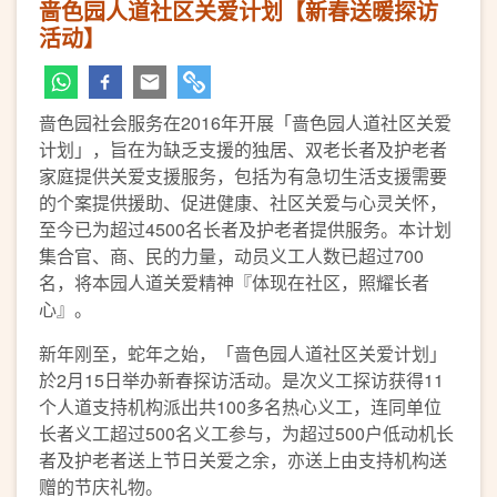
啬色园人道社区关爱计划【新春送暖探访
活动】
啬色园社会服务在2016年开展「啬色园人道社区关爱
计划」，旨在为缺乏支援的独居、双老长者及护老者
家庭提供关爱支援服务，包括为有急切生活支援需要
的个案提供援助、促进健康、社区关爱与心灵关怀，
至今已为超过4500名长者及护老者提供服务。本计划
集合官、商、民的力量，动员义工人数已超过700
名，将本园人道关爱精神『体现在社区，照耀长者
心』。
新年刚至，蛇年之始，「啬色园人道社区关爱计划」
於2月15日举办新春探访活动。是次义工探访获得11
个人道支持机构派出共100多名热心义工，连同单位
长者义工超过500名义工参与，为超过500户低动机长
者及护老者送上节日关爱之余，亦送上由支持机构送
赠的节庆礼物。