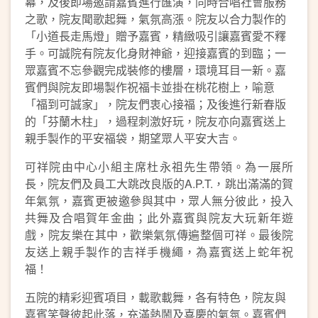
幕，及後即場邀請嘉賓進行匯演，同時合唱社會服務
之歌，院友聞歌起舞，氣氛高漲。院友以合力製作的
「小道長走馬燈」贈予嘉賓，精緻吸引讓嘉賓愛不釋
手。可誠院有院友化身財神爺，迎接嘉賓的到臨；一
眾嘉賓不忘參觀完成裝修的樓層，環境耳目一新。嘉
賓們與院友即場製作祝福卡並掛在桃花樹上，喻意
「福到可誠家」，院友們衷心接福；及後進行新春版
的「芬蘭木柱」，過程刺激好玩，院友亦向嘉賓送上
親手製作的平安福袋，期望眾人平安大吉。
可祥院由中心小組主席杜永祖先生帶領。為一展所
長，院友們及員工大跳改良版的A.P.T.，跳出滿滿的賀
年氣氛，嘉賓更被邀參與其中，眾人無分彼此，投入
共舞及合唱賀年金曲；此外嘉賓與院友大玩新年遊
戲，院友樂在其中，歡樂氣氛傳遍整個可祥。最後院
友送上親手製作的吉祥手機繩，為嘉賓送上蛇年祝
福！
五院的精彩迎賓項目，載歌載舞，各有特色，院友與
嘉賓笑聲彼起此落，充滿熱鬧及喜慶的氣氛。嘉賓們