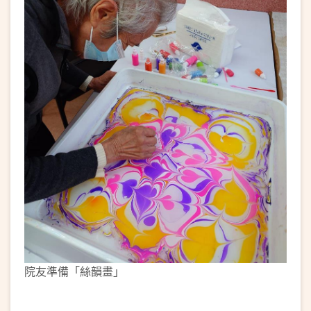
院友準備「絲韻畫」