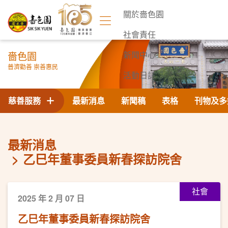
關於嗇色園
社會責任
嗇色園
新聞中心
普濟勸善 崇善惠民
活動日誌
聯絡我們
慈善服務
最新消息
新聞稿
表格
刊物及多
最新消息
乙巳年董事委員新春探訪院舍
社會
2025 年 2 月 07 日
乙巳年董事委員新春探訪院舍