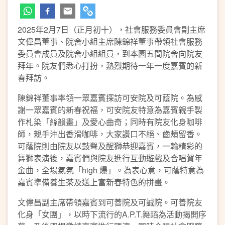
2025年2月7日（正月初十），社會服務委員會副主席
文偉昌董事、院舍小組主席陳錦祥董事帶領社會服務
委員會成員及院舍小組組員，到本園五間院舍向院友
拜年。院友們悉心打扮，熱烈期待一年一度嘉賓的新
春拜訪。
陳錦祥董事率領一眾嘉賓探訪可安院及可蔭院。為感
謝一眾嘉賓的新春祝福，可安院友特意為嘉賓親手製
作札染「絲韻畫」及愛心曲奇；同時有院友化身咖啡
師，親手沖出香滑咖啡，大家讚口不絕、齒頰留香。
可蔭院則由院友以鼓聲及醒獅恭迎嘉賓，一輪精彩的
舞獅表演後，嘉賓們與院友進行互動遊戲及合唱賀年
金曲，全場氣氛「high 爆」。為表心意，可蔭特意為
嘉賓準備養生茶及送上富新春特色的拼畫。
文偉昌副主席帶領嘉賓到可善院及可誠院。可善院友
化身「女團」，以時下流行的A.P.T.舞蹈為活動揭開序