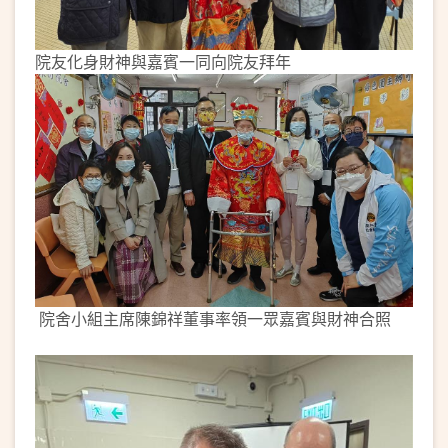
院友化身財神與嘉賓一同向院友拜年
院舍小組主席陳錦祥董事率領一眾嘉賓與財神合照