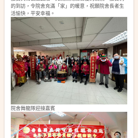
的到訪，令院舍充滿「家」的暖意，祝願院舍長者生
活愉快，平安幸福。
院舍舞龍隊迎接嘉賓