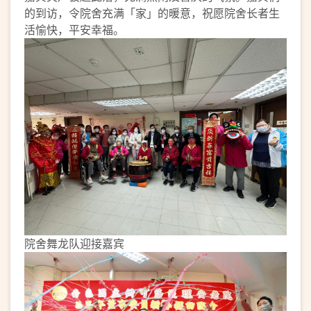
的到访，令院舍充满「家」的暖意，祝愿院舍长者生
活愉快，平安幸福。
院舍舞龙队迎接嘉宾