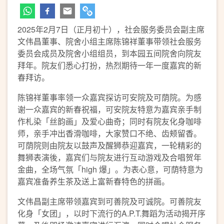
2025年2月7日（正月初十），社会服务委员会副主席
文伟昌董事、院舍小组主席陈锦祥董事带领社会服务
委员会成员及院舍小组组员，到本园五间院舍向院友
拜年。院友们悉心打扮，热烈期待一年一度嘉宾的新
春拜访。
陈锦祥董事率领一众嘉宾探访可安院及可荫院。为感
谢一众嘉宾的新春祝福，可安院友特意为嘉宾亲手制
作札染「丝韵画」及爱心曲奇；同时有院友化身咖啡
师，亲手冲出香滑咖啡，大家赞口不绝、齿颊留香。
可荫院则由院友以鼓声及醒狮恭迎嘉宾，一轮精彩的
舞狮表演後，嘉宾们与院友进行互动游戏及合唱贺年
金曲，全场气氛「high 爆」。为表心意，可荫特意为
嘉宾准备养生茶及送上富新春特色的拼画。
文伟昌副主席带领嘉宾到可善院及可诚院。可善院友
化身「女团」，以时下流行的A.P.T.舞蹈为活动揭开序