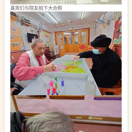
喜宾们与院友拍下大合照