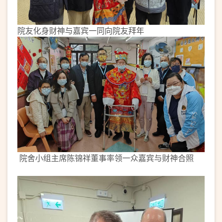
院友化身财神与嘉宾一同向院友拜年
院舍小组主席陈锦祥董事率领一众嘉宾与财神合照