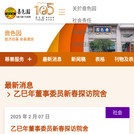
关於啬色园
社会责任
啬色园
新闻中心
普济劝善 崇善惠民
活动日志
联络我们
慈善服务
最新消息
新闻稿
表格
刊物及表
最新消息
乙巳年董事委员新春探访院舍
社会
2025 年 2 月 07 日
乙巳年董事委员新春探访院舍