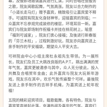
幕，及後即场邀请嘉宾进行汇演，同时合唱社会服务
之歌，院友闻歌起舞，气氛高涨。院友以合力制作的
「小道长走马灯」赠予嘉宾，精致吸引让嘉宾爱不释
手。可诚院有院友化身财神爷，迎接嘉宾的到临；一
众嘉宾不忘参观完成装修的楼层，环境耳目一新。嘉
宾们与院友即场制作祝福卡并挂在桃花树上，喻意
「福到可诚家」，院友们衷心接福；及後进行新春版
的「芬兰木柱」，过程刺激好玩，院友亦向嘉宾送上
亲手制作的平安福袋，期望众人平安大吉。
可祥院由中心小组主席杜永祖先生带领。为一展所
长，院友们及员工大跳改良版的A.P.T.，跳出满满的贺
年气氛，嘉宾更被邀参与其中，众人无分彼此，投入
共舞及合唱贺年金曲；此外嘉宾与院友大玩新年游
戏，院友乐在其中，欢乐气氛传遍整个可祥。最後院
友送上亲手制作的吉祥手机绳，为嘉宾送上蛇年祝
福！
五院的精彩迎宾项目，载歌载舞，各有特色，院友与
嘉宾笑声彼起此落，充满热闹及喜庆的气氛。嘉宾们