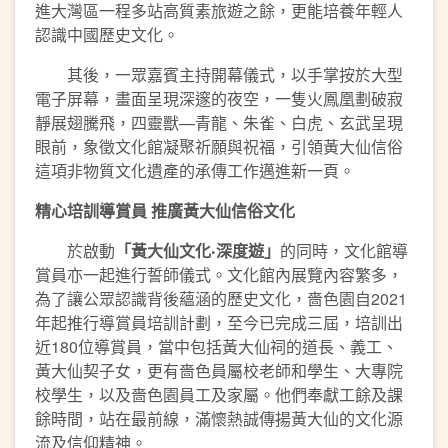
進大灣區一程多站高質素旅遊之餘，更能培養年輕人
認識中國歷史文化。
其後，一眾嘉賓主持開幕儀式，以手掌按於大型
電子屏幕，畫面呈現深邃的夜空，一隻火鳳凰劃破寂
靜展翅騰飛，四靈獸—青龍、朱雀、白虎、玄武呈現
眼前，象徵文化館凝聚祈願與祝福，引領黃大仙信俗
這項非物質文化遺產的承傳工作邁進新一頁。
精心培訓導賞員 推廣黃大仙信俗文化
於啟動
「黃大仙文化
‧
深度遊」
的同時，文化館導
賞員亦一起進行誓師儀式。文化館內展覽內容繁多，
為了讓公眾認識背後蘊涵的歷史文化，嗇色園自2021
年起推行導賞員培訓計劃，至今已完成三屆，培訓出
近180位導賞員，當中包括黃大仙祠的道長、義工、
黃大仙契子女，更有嗇色員屬校老師和學生、大專院
校學生，以及嗇色園員工及家屬。他們奉獻工餘及課
餘時間，站在最前線，滿懷熱誠傳揚黃大仙的文化源
流及信仰精神。