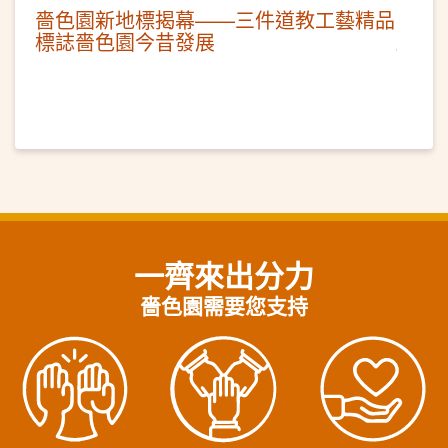
嗇色園新地標揭幕——三件道教工藝精品
標誌嗇色園今昔發展
一齊來出分力
嗇色園需要您支持