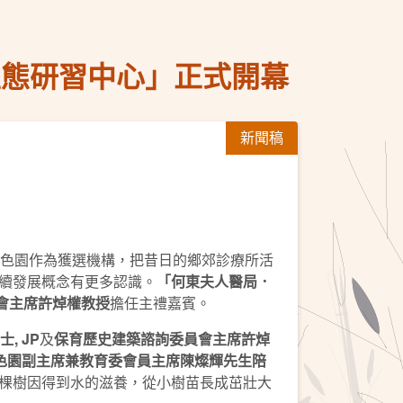
生態研習中心」正式開幕
新聞稿
色園作為獲選機構，把昔日的鄉郊診療所活
續發展概念有更多認識。
「何東夫人醫局．
會主席許焯權教授
擔任主禮嘉賓。
, JP
及
保育歷史建築諮詢委員會主席許焯
色園副主席兼教育委會員主席陳燦輝先生陪
棵樹因得到水的滋養，從小樹苗長成茁壯大