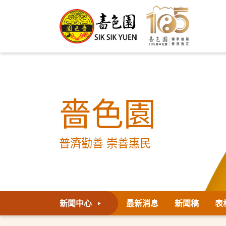
嗇色園
普濟勸善 崇善惠民
新聞中心
最新消息
新聞稿
表