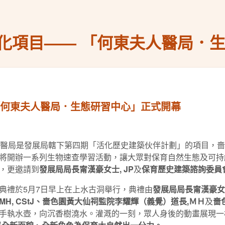
化項目—— 「何東夫人醫局．
「何東夫人醫局．生態研習中心」正式開幕
醫局是發展局轄下第四期「活化歷史建築伙伴計劃」的項目，嗇
將開辦一系列生物速查學習活動，讓大眾對保育自然生態及可持
，更邀請到
發展局局長甯漢豪女士, JP
及
保育歷史建築諮詢委員
典禮於5月7日早上在上水古洞舉行，典禮由
發展局局長甯漢豪女士
MH
, CStJ
、嗇色園黃大仙祠監院李耀輝（義覺）道長
,
ＭＨ
及
嗇
手執水壺，向沉香樹澆水。灌溉的一刻，眾人身後的動畫展現一