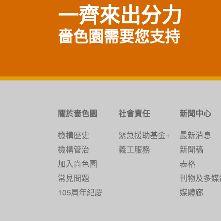
一齊來出分力
嗇色園需要您支持
關於嗇色園
社會責任
新聞中心
機構歷史
緊急援助基金+
最新消息
機構管治
義工服務
新聞稿
加入嗇色園
表格
常見問題
刊物及多媒
105周年紀慶
媒體廊