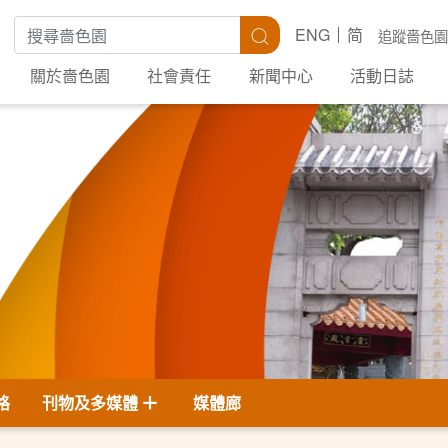
搜尋關鍵字
搜尋
ENG
简
追蹤嗇色園
關於嗇色園
社會責任
新聞中心
活動日誌
格
刊物及多媒體
媒體廊