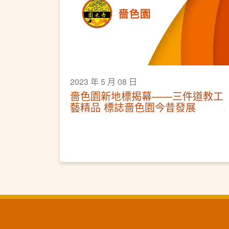
2023 年 5 月 08 日
嗇色園新地標揭幕——三件道教工
藝精品 標誌嗇色園今昔發展