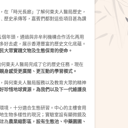
，在「時光長廊」了解何東夫人醫局歷史，
﹑歷史承傳等，嘉賓們都對這些項目甚為讚
十五個年頭，通過與非牟利機構合作活化再用
多好去處，展示香港豐富的歷史文化底蘊。
民大眾實踐文物及生態保育的使命。
的何東夫人醫局完成了它的歷史任務，現在
親身感受更廣闊、更互動的學習模式。
，與何東夫人醫局服務以及教育大眾的精神
好珍
惜
地球資源，為我們以及下一代維護良
環境，十分適合生態研習。中心的主樓會用
地生物多樣性的現況；實驗室設有顯微鏡及
建為
農業縮影區，設有生態池、中藥園圃、