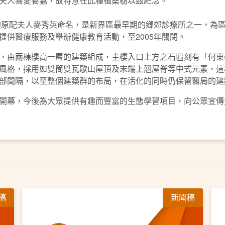
夫人喜愛養蠶，故特意在此種植桑樹以茲紀念。
士的原配夫人麥秀英命名，是新界區最早期的鄉郊診療所之一，為
提供醫療服務及舉辦健康教育活動，至2005年關閉。
由兩棟樓高一層的建築組成，主樓入口上方之石匾刻有「何東
風格，採用如雙筒雙瓦歇山屋頂及末端上翹屋脊等中式元素，這
部間隔，以至整個建築群的布局，在活化的同時仍保留醫局的建
幕，今後為大眾提供有趣而豐富的生態學習項目，向公眾宣傳
稿
新聞稿