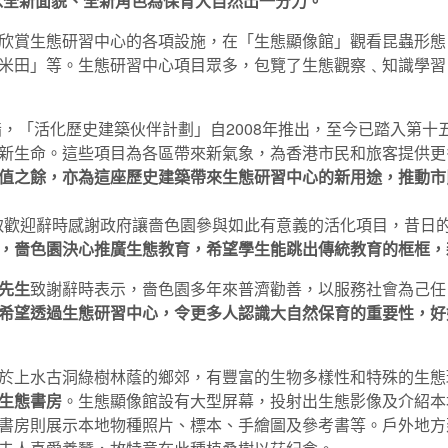
以全新面貌、全新角色為保
育
大自然出一分力。
賞生態研習中心的各項設施，在「生態顯像館」觀看昆蟲形態
米田」等。生態研習中心項目眾多，包覽了生態觀察﹑知識學習
，「活化歷史建築伙伴計劃」自2008年推出，至今已踏入第
新生命。這些項目為各區帶來新氣象，為香港市民和旅客提供更
值之餘，亦為這座歷史建築帶來生態研習中心的新用途，推動市
致歡迎辭時感謝政府讓嗇色園參與如此有意義的活化項目，昔日
，嗇色園決心推廣
生態教育，希望學生能跳出傳統教育的框框，
先生
致謝辭時表示，嗇色園多年來普濟勸善，以服務社會為己任
希望透過生態研習中心，令更多人認識大自然保育的重要性，好
於上水古洞綠樹林蔭的鄉郊，有豐富的生物多樣性和特殊的生態
生態書房
。生態顯像館設有大型屏幕，投射出生態影像及介紹本
書房則展示本地物種照片、標本、手繪圖及參考書等。戶外地方