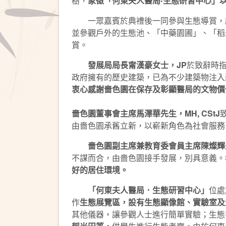
樹，
象
徵
「何東夫人醫局‧生態研習中心」
一眾嘉賓於典禮後一同參與生態導賞，欣
並參觀戶外的生態池、「中藥園圃」、「稻
賞。
發展局局長甯漢豪女士
，
JP
於致辭時指
政府擁有的歷史建築，已為不少建築物注入
衷心感謝嗇色園在保存及彰顯醫局的文物價
嗇色園董事會主席馬澤華先生，
MH
, CStJ
由嗇色園承舊立新，以嶄新角色為社會服務
嗇色園副主席兼教育委會員主席陳燦輝
不謀而合，由嗇色園接手發展，別具意義。
好的居住環境
。
「何東夫人醫局．生態研習中心」
位處
作
生態展覽區，設有生態顯像館、實驗室及
其他儀器，讓參觀人士進行簡單實驗；生態