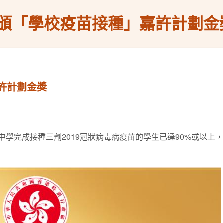
頒「學校疫苗接種」嘉許計劃金
許計劃金獎
可立中學完成接種三劑2019冠狀病毒病疫苗的學生已達90%或以