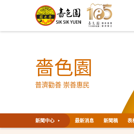
嗇色園
普濟勸善 崇善惠民
新聞中心
最新消息
新聞稿
表