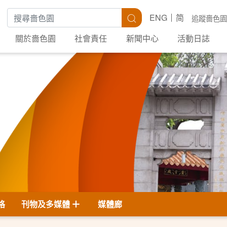
搜尋關鍵字
搜尋
ENG
简
追蹤嗇色園
關於嗇色園
社會責任
新聞中心
活動日誌
格
刊物及多媒體
媒體廊