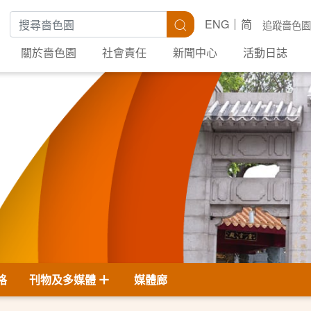
搜尋關鍵字
搜尋
ENG
简
追蹤嗇色園
關於嗇色園
社會責任
新聞中心
活動日誌
格
刊物及多媒體
媒體廊