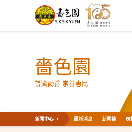
嗇色園
普濟勸善 崇善惠民
新聞中心
最新消息
新聞稿
表