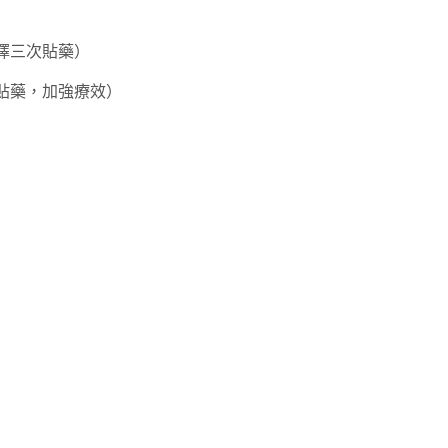
選擇三次貼藥）
與貼藥，加強療效）