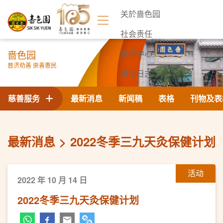
关於啬色园
社会责任
啬色园
新闻中心
普济劝善 崇善惠民
活动日志
联络我们
慈善服务
最新消息
新闻稿
表格
刊物及表
最新消息
2022冬季三九天灸保健计划
活动
2022 年 10 月 14 日
2022冬季三九天灸保健计划