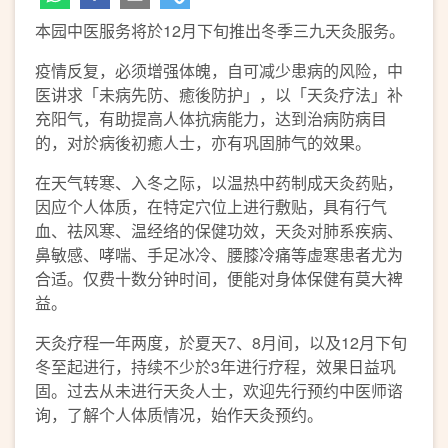
本园中医服务将於12月下旬推出冬季三九天灸服务。
疫情反复，必须增强体魄，自可减少患病的风险，中
医讲求「未病先防、癒後防护」，以「天灸疗法」补
充阳气，有助提高人体抗病能力，达到治病防病目
的，对於病後初癒人士，亦有巩固肺气的效果。
在天气转寒、入冬之际，以温热中药制成天灸药贴，
因应个人体质，在特定穴位上进行敷贴，具有行气
血、祛风寒、温经络的保健功效，天灸对肺系疾病、
鼻敏感、哮喘、手足冰冷、腰膝冷痛等虚寒患者尤为
合适。仅费十数分钟时间，便能对身体保健有莫大裨
益。
天灸疗程一年两度，於夏天7、8月间，以及12月下旬
冬至起进行，持续不少於3年进行疗程，效果日益巩
固。过去从未进行天灸人士，欢迎先行预约中医师谘
询，了解个人体质情况，始作天灸预约。