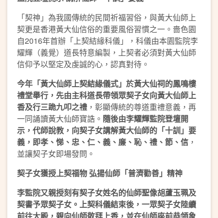
「契神」為我國傳統的民間祈福習俗，與黃大仙師上
契更是香港黃大仙信俗的重要風俗習慣之一。嗇色園
自2016年首辦「上契結緣科儀」，科儀由本園監院李
耀輝（義覺）道長特意編製，上契者必須對黃大仙師
信仰予以堅定及虔誠的心，認真對待。
今年「黃大仙師上契結緣儀式」於黃大仙祠的鳳鳴樓
禮堂舉行，先由主科道長帶領眾契子女向黃大仙師上
香及行三跪九叩之禮
，彰顯傳統的尊道重禮意義，再
一同誦讀黃大仙師寶誥。
隨後由李耀輝監院登壇開
示，代師說教，向契子女講解黃大仙師的「十訓」要
義，即孝、悌、忠、仁、義、廉、恥、禮、節、信
，
並讓契子女即場發問。
契子女獲授上契福物 弘揚仙師「普濟勸善」精神
李監院又親授刻有契子女姓名的仙師聖像胡蘆玉珮及
契書予眾契子女。上契科儀結束後，一眾契子女陸續
前往大殿，親向仙師敬拜上香，並在仙師座前恭領象