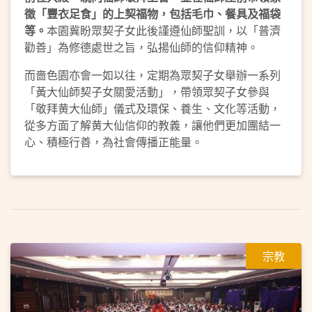
徵「豐衣足食」的上契福物，包括毛巾、餐具及福袋
等。
本園冀盼眾契子女此後謹遵仙師聖訓，以「普濟
勸善」為修德處世之旨，弘揚仙師的信仰精神。
而嗇色園亦會一如以往，定期為眾契子女舉辦一系列
「黃大仙師契子女關愛活動」，帶領眾契子女參與
「敬拜黄大仙師」儀式及環保、養生、文化等活動，
從多方面了解黄大仙信仰的教義，讓他們更加團結一
心、積極行善，為社會傳播正能量。
宗教