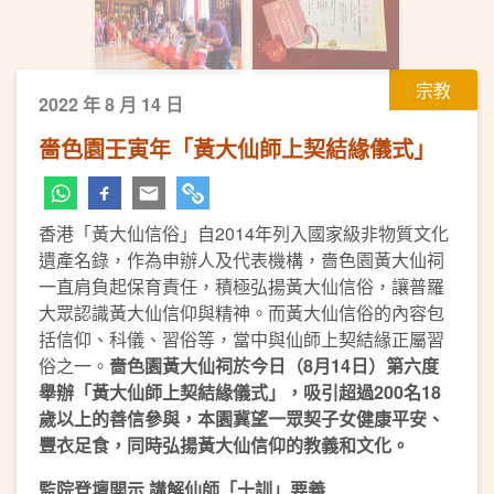
宗教
2022 年 8 月 14 日
嗇色園壬寅年「黃大仙師上契結緣儀式」
香港「黃大仙信俗」自2014年列入國家級非物質文化
遺產名錄，作為申辦人及代表機構，嗇色園黃大仙祠
一直肩負起保育責任，積極弘揚黃大仙信俗，讓普羅
大眾認識黃大仙信仰與精神。而黃大仙信俗的內容包
括信仰、科儀、習俗等，當中與仙師上契結緣正屬習
俗之一。
嗇色園黃大仙祠於今日（8月14日）第六度
舉辦「黃大仙師上契結緣儀式」，吸引超過200名18
歲以上的善信參與，本園冀望一眾契子女健康平安、
豐衣足食，同時弘揚黃大仙信仰的教義和文化。
監院登壇開示 講解仙師「十訓」要義