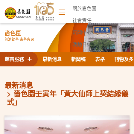
關於嗇色園
社會責任
嗇色園
新聞中心
普濟勸善 崇善惠民
活動日誌
聯絡我們
慈善服務
最新消息
新聞稿
表格
刊物及多
最新消息
嗇色園壬寅年「黃大仙師上契結緣儀
式」