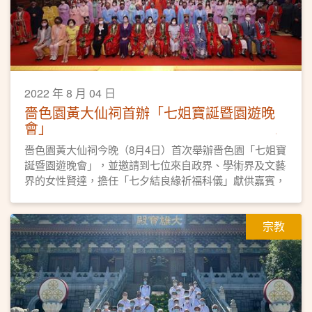
2022 年 8 月 04 日
嗇色園黃大仙祠首辦「七姐寶誕暨園遊晚
會」
嗇色園黃大仙祠今晚（8月4日）首次舉辦嗇色園「七姐寶
誕暨園遊晚會」，並邀請到七位來自政界、學術界及文藝
界的女性賢達，擔任「七夕結良緣祈福科儀」獻供嘉賓，
科儀亦吸引近二百位女性身穿傳統華服參與，冀願姻緣和
順。
宗教