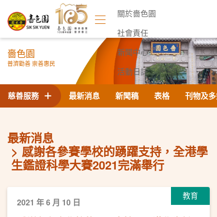
關於嗇色園
社會責任
嗇色園
新聞中心
普濟勸善 崇善惠民
活動日誌
聯絡我們
慈善服務
最新消息
新聞稿
表格
刊物及多
最新消息
感謝各參賽學校的踴躍支持，全港學
生鑑證科學大賽2021完滿舉行
教育
2021 年 6 月 10 日