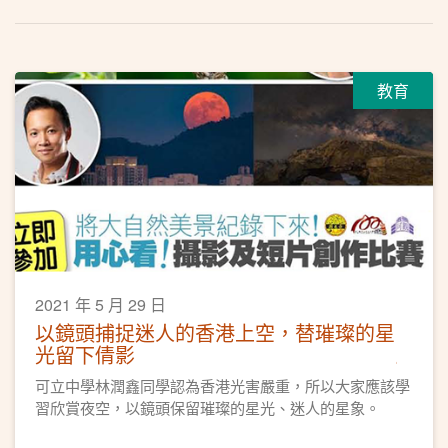
教育
2021 年 5 月 29 日
以鏡頭捕捉迷人的香港上空，替璀璨的星
光留下倩影
可立中學林潤鑫同學認為香港光害嚴重，所以大家應該學
習欣賞夜空，以鏡頭保留璀璨的星光、迷人的星象。