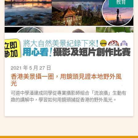
教育
2021 年 5 月 27 日
香港美景攝一圈，用鏡頭見證本地野外風
光
可道中學潘建成同學從專業攝影師組合「流浪攝」生動有
趣的講解中，學習如何用鏡頭捕捉香港的野外風光。