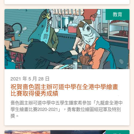
教育
2021 年 5 月 28 日
祝賀嗇色園主辦可道中學在全港中學繪畫
比賽取得優秀成績
嗇色園主辦可道中學中五學生鍾家希參加「九龍倉全港中
學生繪畫比賽2020-2021」，勇奪數位繪圖組冠軍及特別
獎。