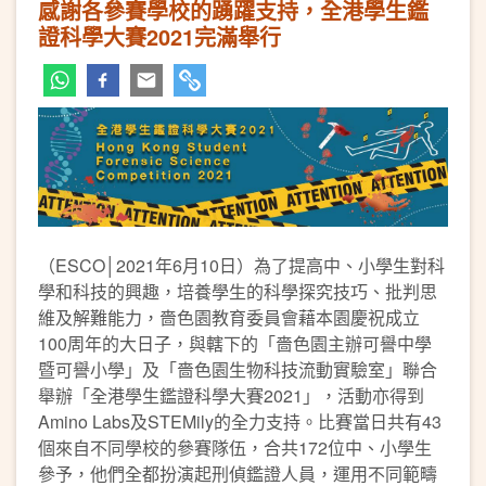
感謝各參賽學校的踴躍支持，全港學生鑑
證科學大賽2021完滿舉行
（ESCO│2021年6月10日）為了提高中、小學生對科
學和科技的興趣，培養學生的科學探究技巧、批判思
維及解難能力，嗇色園教育委員會藉本園慶祝成立
100周年的大日子，與轄下的「嗇色園主辦可譽中學
暨可譽小學」及「嗇色園生物科技流動實驗室」聯合
舉辦「全港學生鑑證科學大賽2021」，活動亦得到
Amino Labs及STEMily的全力支持。比賽當日共有43
個來自不同學校的參賽隊伍，合共172位中、小學生
參予，他們全都扮演起刑偵鑑證人員，運用不同範疇