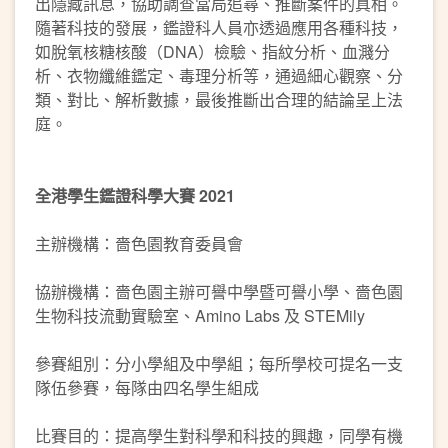
出隱藏訊息，協助調查當局追尋、推斷案件的真相。
隨著科技的發展，鑑證科人員亦透過應用各種科技，
如脫氧核糖核酸（DNA）檢驗、指紋分析、血濺分
析、衣物纖維鑑定、毒理分析等，通過細心觀察、分
類、對比、解析數據，最後推斷出合理的結論呈上法
庭。
全港學生鑑證科學大賽 2021
主辦機構：嗇色園教育委員會
協辦機構：嗇色園主辦可譽中學暨可譽小學、嗇色園
生物科技流動實驗室、Amino Labs 及 STEMily
參賽組別：分小學組及中學組；每所學校可提名一支
隊伍參賽，每隊由四名學生組成
比賽目的：提高學生對科學和科技的興趣，同學有機