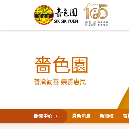
嗇色園
普濟勸善 崇善惠民
新聞中心
最新消息
新聞稿
表