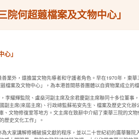
三院何超蕸檔案及文物中心」
中心」
業外，還擔當文物先導者和守護者角色。早在1970年，東華三
何超蕸檔案及文物中心」，為本港首間慈善團體以自資物業成立的
，李耀輝監院、盧燊河副主席及余君慶副主席聯同十多位董事
國副主席(來屆主席)、行政總監蘇祐安先生、檔案及歷史文化辦
文物庫、文物修復室等地方。文主席在致辭中介紹了東華三院的文
的歷史文化工作」。
為大家講解修補破損文獻的程序，並以二十世紀初的廣華醫院入