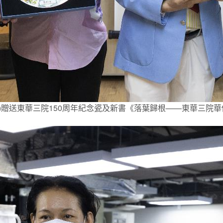
右)贈送東華三院150周年紀念瓷及新書《落葉歸根——東華三院