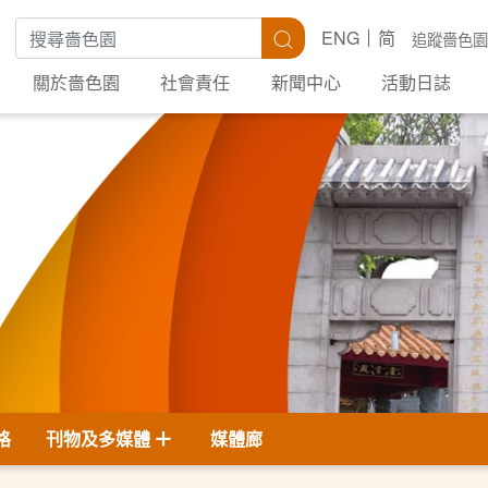
搜尋關鍵字
搜尋
ENG
简
追蹤嗇色園
關於嗇色園
社會責任
新聞中心
活動日誌
格
刊物及多媒體
媒體廊