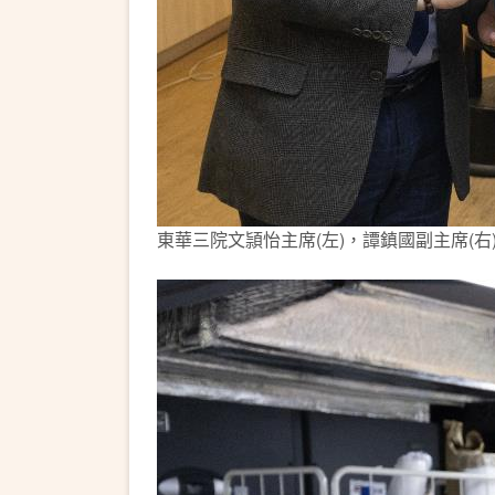
東華三院文頴怡主席(左)，譚鎮國副主席(