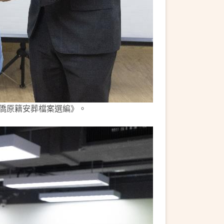
華僑原籍安葬檔案選編》。