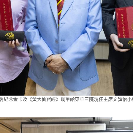
紀慶紀念金卡及《黃大仙寶經》鋼筆給東華三院現任主席文頴怡小姐 