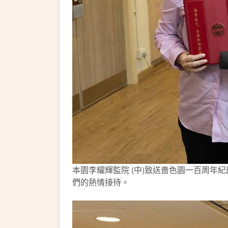
本園李耀輝監院 (中)致送嗇色園一百周年
們的熱情接待。