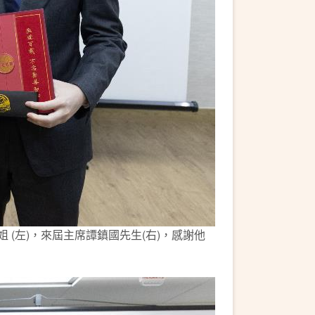
(左)，來屆主席譚鎮國先生(右)，感謝他