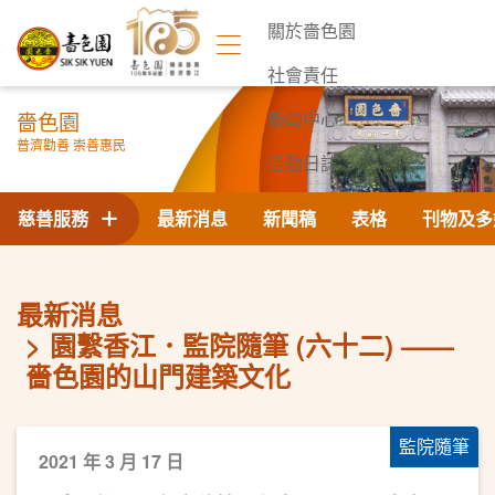
關於嗇色園
社會責任
嗇色園
新聞中心
普濟勸善 崇善惠民
活動日誌
聯絡我們
慈善服務
最新消息
新聞稿
表格
刊物及多
最新消息
園繫香江．監院隨筆 (六十二) ——
嗇色園的山門建築文化
監院隨筆
2021 年 3 月 17 日