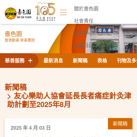
關於嗇色園
社會責任
嗇色園
新聞中心
普濟勸善 崇善惠民
活動日誌
聯絡我們
慈善服務
最新消息
新聞稿
表格
刊物及多
新聞稿
友心樂助人協會延長長者痛症針灸津
助計劃至2025年8月
新聞稿
2025 年 4 月 03 日