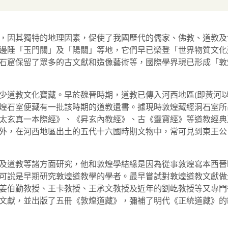
，因其獨特的地理因素，促使了我國歷代的儒家、佛教、道教及
邊陲「玉門關」及「陽關」等地，它們早已榮登「世界物質文化
石窟保留了眾多的古文獻和造像藝術等，國際學界現已形成「敦
道教文化寶藏。早於魏晉時期，道教已傳入河西地區(即黃河以
煌石室便藏有一批該時期的道教遺書。據現時敦煌藏經洞石室所
太玄真一本際經》、《昇玄內教經》、古《靈寶經》等道教經典
外，在河西地區出土的五代十六國時期文物中，常可見到東王公
及道教等諸方面研究，他和敦煌學結緣是因為從事敦煌寫本西晉
可說是早期研究敦煌道教學的學者。最早嘗試對敦煌道教文獻做
姜伯勤教授、王卡教授、王承文教授及近年的劉屹教授等又專門
文獻，並出版了五冊《敦煌道藏》，彌補了明代《正統道藏》的