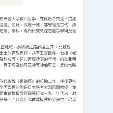
世界各大宗教和哲學，在此匯合交流。提起
遺產」名錄。敦煌一地，亦曾經是古代「絲
煌學」學科，專門研究敦煌石窟等學術及藝
西地域，為絲綢之路必經之道)。北魏統一
出土的道教典籍，共有五百餘件，包括《老
及科戒等。這些道經抄寫的年代，約在北朝
、西王母及仙界眾神等神仙壁畫，反映當時
時代索紞《道德經》的校勘工作，往後更進
全面整理的則是日本學者大淵忍爾教授，並
從事敦煌道教經籍等研究。九十年代末，敦
缺佚，而且為研究敦煌道教歷史提供了珍貴