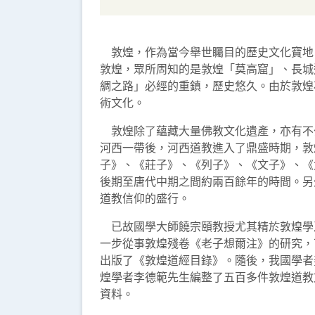
敦煌，作為當今舉世矚目的歷史文化寶地
敦煌，眾所周知的是敦煌「莫高窟」、長城
綢之路」必經的重鎮，歷史悠久。由於敦煌
術文化。
敦煌除了蘊藏大量佛教文化遺產，亦有不少
河西一帶後，河西道教進入了鼎盛時期，敦
子》、《莊子》、《列子》、《文子》、《
後期至唐代中期之間約兩百餘年的時間。另
道教信仰的盛行。
已故國學大師饒宗頤教授尤其精於敦煌學
一步從事敦煌殘卷《老子想爾注》的研究，
出版了《敦煌道經目錄》。隨後，我國學者
煌學者李德範先生編整了五百多件敦煌道教
資料。