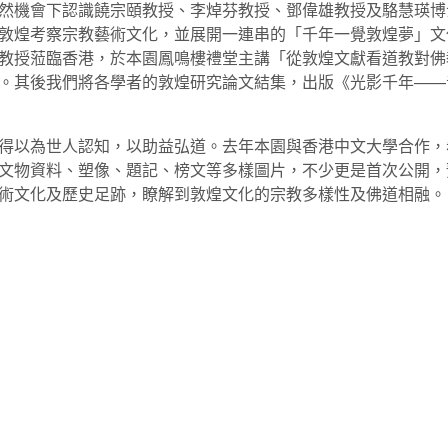
然機會下認識饒宗頤教授、李焯芬教授、鄧偉雄教授及駱慧瑛博
敦煌考察宗教藝術文化，並展開一連串的「千年一覺敦煌夢」文
教授蒞臨香港，於本園鳳鳴樓禮堂主講「從敦煌文獻看道教對佛
。其後我們將各學者的敦煌研究論文結集，出版《光影千年——
得以為世人認知，以助益弘道。去年本園與香港中文大學合作，
文物資料、塑像、題記、榜文等多樣圖片，不少更是首次公開，
術文化及歷史足跡，瞭解到敦煌文化的宗教多樣性及佛道相融。