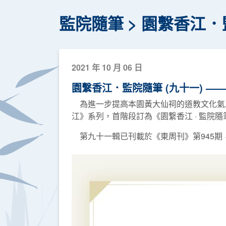
監院隨筆
園繫香江．
2021 年 10 月 06 日
園繫香江．監院隨筆 (九十一) —
為進一步提高本園黃大仙祠的道教文化氣息
江》系列，首階段訂為《園繋香江 · 監院
第九十一輯已刊載於《東周刊》第945期