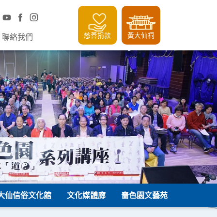
慈善捐款
黃大仙祠
聯絡我們
大仙信俗文化館
文化媒體廊
嗇色園文藝苑