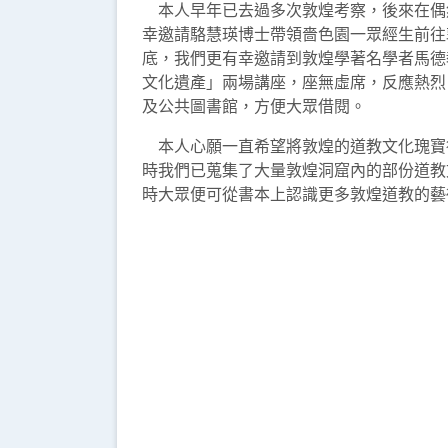
本人早年已去過多次敦煌考察，後來在偶
幸邀請駱慧瑛博士帶領嗇色園一眾經生前往
底，我們更有幸邀請到敦煌學著名學者馬德
文化遺產」兩場講座，座無虛席，反應熱烈
及公共圖書館，方便大眾借閱。
本人心願一直希望將敦煌的道教文化瑰寶
時我們已蒐集了大量敦煌洞窟內的部份道教
時大眾便可從書本上認識更多敦煌道教的藝