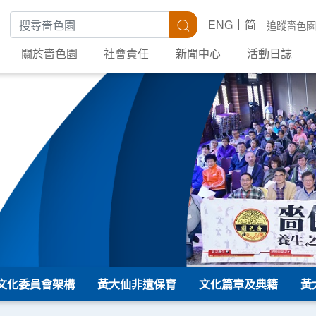
搜尋關鍵字
搜尋
ENG
简
追蹤嗇色園
關於嗇色園
社會責任
新聞中心
活動日誌
文化委員會架構
黃大仙非遺保育
文化篇章及典籍
黃