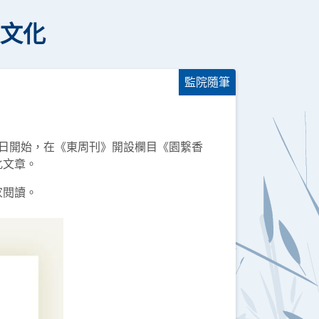
教文化
監院隨筆
5日開始，在《東周刊》開設欄目《園繋香
化文章。
家閱讀。