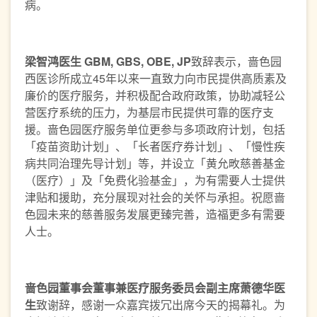
病。
梁智鸿医生
GBM, GBS, OBE, JP
致辞表示，啬色园
西医诊所成立45年以来一直致力向市民提供高质素及
廉价的医疗服务，并积极配合政府政策，协助减轻公
营医疗系统的压力，为基层市民提供可靠的医疗支
援。啬色园医疗服务单位更参与多项政府计划，包括
「疫苗资助计划」、「长者医疗券计划」、「慢性疾
病共同治理先导计划」等，并设立「黄允畋慈善基金
（医疗）」及「免费化验基金」，为有需要人士提供
津贴和援助，充分展现对社会的关怀与承担。祝愿啬
色园未来的慈善服务发展更臻完善，造福更多有需要
人士。
啬色园董事会董事兼医疗服务委员会副主席萧德华医
生
致谢辞，感谢一众嘉宾拨冗出席今天的揭幕礼。为