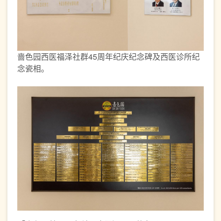
啬色园西医福泽社群45周年纪庆纪念碑及西医诊所纪
念瓷相。