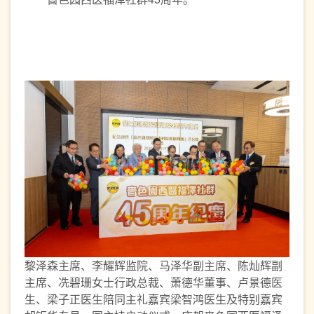
黎泽森主席、李耀辉监院、马泽华副主席、陈灿辉副
主席、冼碧珊女士行政总裁、萧德华董事、卢景德医
生、梁子正医生陪同主礼嘉宾梁智鸿医生及特别嘉宾