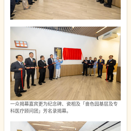
一众揭幕嘉宾更为纪念碑、瓷相及「啬色园基层及专
科医疗顾问团」芳名录揭幕。