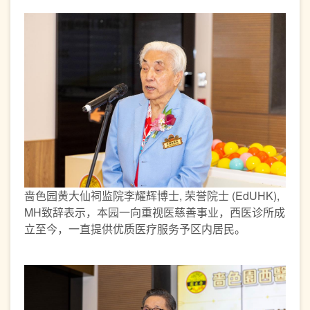
啬色园黄大仙祠监院李耀辉博士, 荣誉院士 (EdUHK),
MH致辞表示，本园一向重视医慈善事业，西医诊所成
立至今，一直提供优质医疗服务予区内居民。