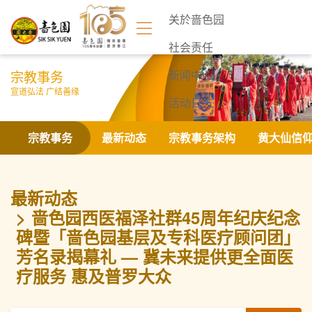
关於啬色园
社会责任
宗教事务
新闻中心
宣道弘法 广结善缘
活动日志
联络我们
宗教事务
最新动态
宗教事务架构
黄大仙信
最新动态
啬色园西医福泽社群45周年纪庆纪念
碑暨「啬色园基层及专科医疗顾问团」
芳名录揭幕礼 — 冀未来提供更全面医
疗服务 惠及普罗大众