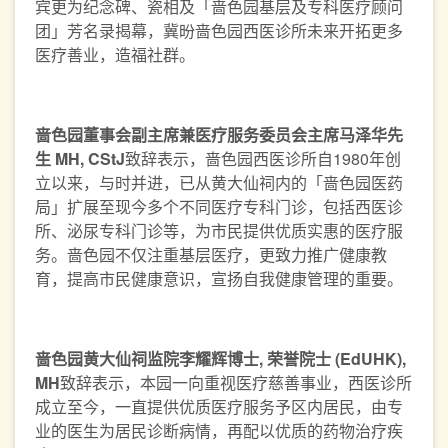
宾更为纪念碑、瓷相及「啬色园基层及专科医疗顾问
团」芳名录揭幕，冀昐啬色园西医诊所未来开拓更多
医疗善业，造福社群。
啬色园董事会副主席兼医疗服务委员会主席马泽华先
生
MH, CStJ
致辞表示，啬色园西医诊所自1980年创
立以来，与时并进，已从黄大仙祠内的「啬色园医药
局」扩展至现今多个不同医疗专科门诊，包括西医诊
所、泌尿专科门诊等，为市民提供优质实惠的医疗服
务。啬色园不仅注重基层医疗，更致力推广健康教
育，提高市民健康意识，宣扬自我健康管理的重要。
啬色园黄大仙祠监院李耀辉博士
,
荣誉院士
(EdUHK),
MH
致辞表示，本园一向重视医疗慈善事业，西医诊所
成立至今，一直提供优质医疗服务予区内居民，由专
业的医生为居民诊断病情，再配以优质的药物治疗疾