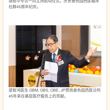
胡钜华专员一同主持启动仪式，庆贺啬色园西医福泽
社群45周年纪庆。
梁智鸿医生 GBM, GBS, OBE, JP赞扬啬色园西医诊所
45年来在基层医疗服务上的贡献。