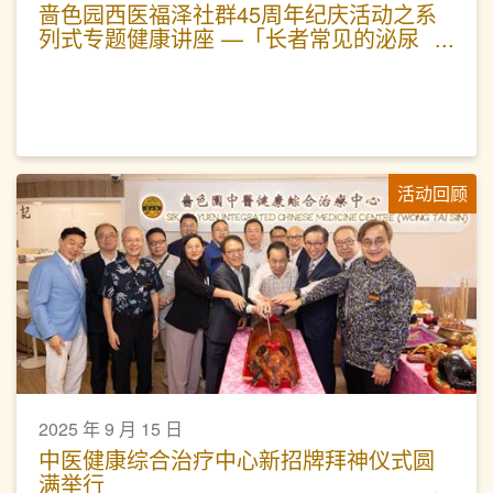
啬色园西医福泽社群45周年纪庆活动之系
列式专题健康讲座 —「长者常见的泌尿
问题」活动圆满
活动回顾
2025 年 9 月 15 日
中医健康综合治疗中心新招牌拜神仪式圆
满举行