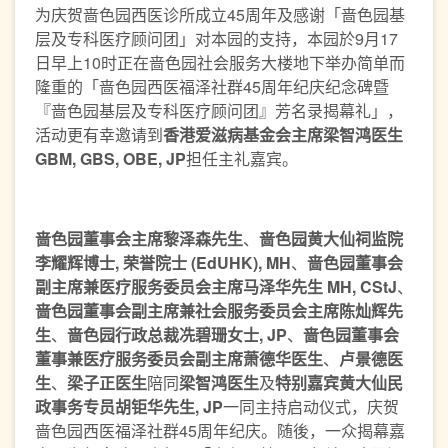
为庆贺啬色园西医诊所成立45周年及感谢「啬色园基
层及专科医疗顾问团」对本园的支持，本园於9月17
日早上10时正在啬色园社会服务大楼地下举办简单而
隆重的「啬色园西医福泽社群45周年纪庆纪念碑暨
『啬色园基层及专科医疗顾问团』芳名录揭幕礼」，
活动更有幸邀请到
香港爱滋病基金会主席梁智鸿医生
GBM, GBS, OBE, JP
担任主礼嘉宾。
啬色园董事会主席黎泽森先生
、
啬色园黄大仙祠监院
李耀辉博士
,
荣誉院士
(EdUHK), MH
、
啬色园董事会
副主席兼医疗服务委员会主席马泽华先生
MH, CStJ
、
啬色园董事会副主席兼社会服务委员会主席陈灿辉先
生
、
啬色园行政总裁冼碧珊女士
, JP
、
啬色园董事会
董事兼医疗服务委员会副主席萧德华医生
、
卢景德医
生
、
梁子正医生
陪同
梁智鸿医生
及
特别嘉宾黄大仙民
政事务专员胡钜华先生
, JP
一同主持启动仪式，庆贺
啬色园西医福泽社群45周年纪庆。随後，一众揭幕嘉