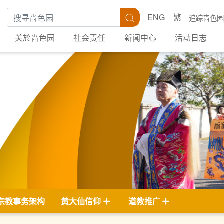
搜寻关键字
搜寻
ENG
繁
追踪啬色园
关於啬色园
社会责任
新闻中心
活动日志
宗教事务架构
黄大仙信仰
道教推广