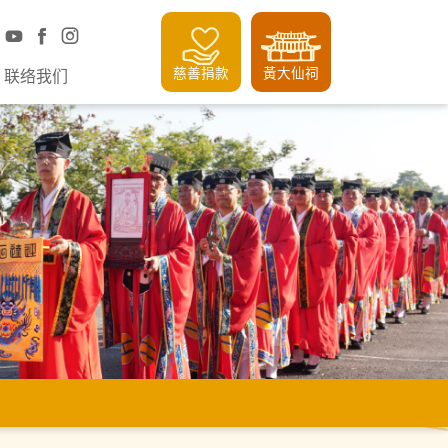
慈善捐款
黃大仙祠
联络我们