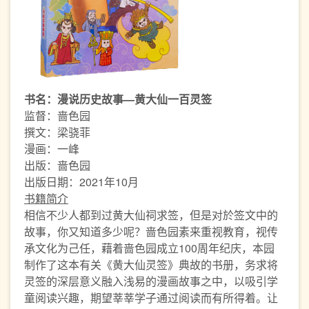
书名：漫说历史故事—黄大仙一百灵签
监督：啬色园
撰文：梁骁菲
漫画：一峰
出版：啬色园
出版日期：2021年10月
书籍简介
相信不少人都到过黄大仙祠求签，但是对於签文中的
故事，你又知道多少呢？啬色园素来重视教育，视传
承文化为己任，藉着啬色园成立100周年纪庆，本园
制作了这本有关《黄大仙灵签》典故的书册，务求将
灵签的深层意义融入浅易的漫画故事之中，以吸引学
童阅读兴趣，期望莘莘学子通过阅读而有所得着。让