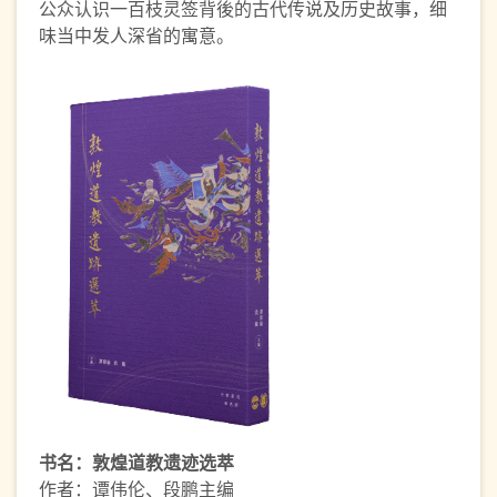
公众认识一百枝灵签背後的古代传说及历史故事，细
味当中发人深省的寓意。
书名：敦煌道教遗迹选萃
作者：谭伟伦、段鹏主编