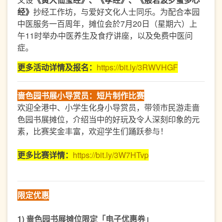
经》
抄经工作坊，与爱好文化人士同乐。为配合本园
中医服务一百周年，摊位会於7月20日（星期六）上
午11时举办中医养生及食疗讲座，以及免费中医问
症。
更多活动详情及报名：
https://bit.ly/3RWVHGF
啬色园书展小导赏员：短片制作比赛
欢迎全港中、小学生化身小导赏员，带领市民游走啬
色园书展摊位，介绍当中的好玩及令人深刻印象的元
素，比赛奖金丰富，欢迎学生们踊跃参与！
更多比赛详情：
https://bit.ly/3W7HTvp
限定优惠
1) 啬色园书展摊位限定「电子优惠券」