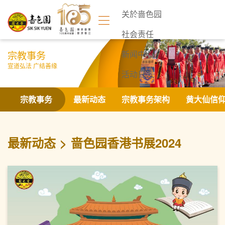
关於啬色园
社会责任
宗教事务
新闻中心
宣道弘法 广结善缘
活动日志
联络我们
宗教事务
最新动态
宗教事务架构
黄大仙信
最新动态
啬色园香港书展2024