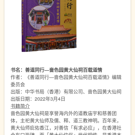
书名：善道同行—啬色园黄大仙祠百载道情
作者：《善道同行—啬色园黄大仙祠百载道情》编辑
委员会
出版：中华书局（香港）有限公司、啬色园黄大仙祠
出版日期：2022年3月4日
书籍简介
啬色园黄大仙祠是享誉海内外的道教庙宇和慈善团
体，主祀黄大仙师及儒、释、道三教神明。百年来，
黄大仙师庇佑香江，对善信「有求必应」，在香港社
会有口皆碑。而「黄大仙信俗」世代相传，是香港本