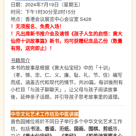
日期：2024年7月19日（星期五）
时间：下午1时30分至2时15分
地点：香港会议展览中心会议室 S428
！无须报名、免费入场！
！
凡出席新书推介会及请领《孩子人生的启悟：黄大
仙师十训故事篇》新书，均可获赠纪念品乙份（数量
有限，送完即止）！
书籍简介
本书的故事是根据《黄大仙宝经》中的「十训」
（孝、悌、忠、仁、义、廉、耻、礼、节、信）编写
而成，涵盖古代和现代的情节，共20篇。每训後附有
小栏目「与孩子聊聊天」，让父母与孩子阅读故事
後，延伸亲子话题，并引导孩子思考故事里的道理。
中华文化艺术工作坊及中医讲
座
啬色园摊位将於不同日子举行多个中华文化艺术工作
坊，包括
书法、香道、洐纸、国画、围棋、剪纸
等，
又设
《黄大仙宝经》、《孝经》、《般若波罗蜜多心