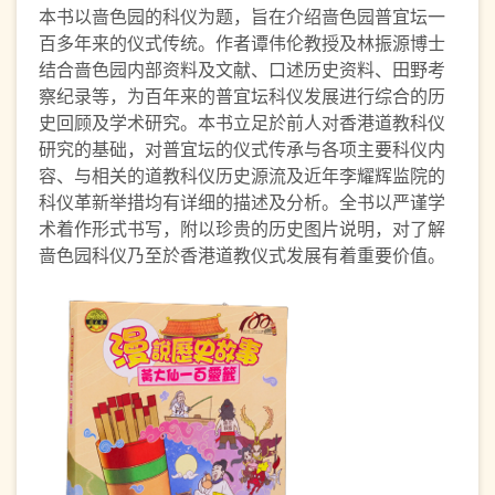
本书以啬色园的科仪为题，旨在介绍啬色园普宜坛一
百多年来的仪式传统。作者谭伟伦教授及林振源博士
结合啬色园内部资料及文献、口述历史资料、田野考
察纪录等，为百年来的普宜坛科仪发展进行综合的历
史回顾及学术研究。本书立足於前人对香港道教科仪
研究的基础，对普宜坛的仪式传承与各项主要科仪内
容、与相关的道教科仪历史源流及近年李耀辉监院的
科仪革新举措均有详细的描述及分析。全书以严谨学
术着作形式书写，附以珍贵的历史图片说明，对了解
啬色园科仪乃至於香港道教仪式发展有着重要价值。