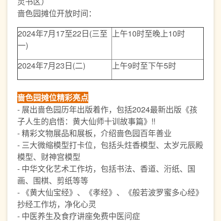
灵书区）
啬色园摊位开放时间：
2024年7月17至22日(三至
上午10时至晚上10时
一)
2024年7月23日(二)
上午9时至下午5时
啬色园摊位精彩亮点
- 展出啬色园历年出版着作，包括2024最新出版《孩
子人生的启悟：黄大仙师十训故事篇》!!
- 精彩文物展品和展板，介绍啬色园百年善业
- 三大微缩模型打卡位，包括头炷香模型、太岁元辰殿
模型、财神宫模型
- 中华文化艺术工作坊，包括书法、香道、洐纸、国
画、围棋、剪纸等等
- 《黄大仙宝经》、《孝经》、《般若波罗蜜多心经》
抄经工作坊，净化心灵
- 中医养生及食疗讲座免费中医问症