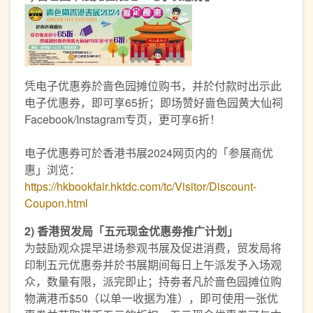
凭电子优惠券於啬色园摊位购书，并於付款时出示此
电子优惠券，即可享65折；即场赞好啬色园黄大仙祠
Facebook/Instagram专页，更可享6折！
电子优惠券可於香港书展2024网页内的「参展商优
惠」浏览：
https://hkbookfair.hktdc.com/tc/Visitor/Discount-
Coupon.html
2) 香港贸发局「五元现金优惠劵推广计划」
为鼓励观众提早进场参观书展及促进消费，贸发局将
印制五元优惠劵并於书展期间每日上午派发予入场观
众，数量有限，派完即止；持劵者凡於啬色园摊位购
物满港币$50（以单一收据为准），即可使用一张优