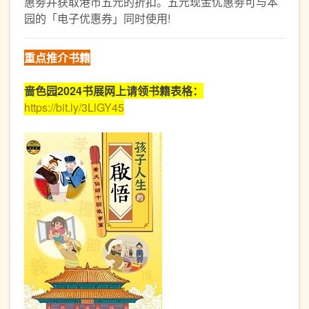
惠劵并获取港币五元的折扣。五元现金优惠劵可与本
园的「电子优惠券」同时使用!
重点推介书
籍
啬色园2024书展网上请领书籍表格：
https://bit.ly/3LlGY45