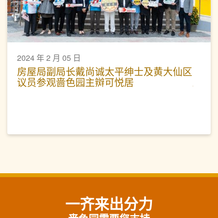
2024 年 2 月 05 日
房屋局副局长戴尚诚太平绅士及黄大仙区
议员参观啬色园主辬可悦居
一齐来出分力