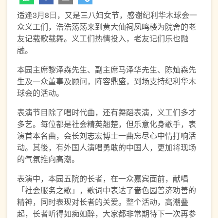
适逢3月8日，又是三八妇女节，感谢纪利华木球会一
众义工们，浩浩荡荡来到黄大仙祠凤鸣楼为院舍的老
友记载歌载舞。义工们热情投入，老友记们乐也融
融。
本园主席黎泽森先生、副主席马泽华圥生、陈灿森先
生及一众董事及顾问，阵容鼎盛，到场支持纪利华木
球会的活动。
表演节目除了唱时代曲，还有舞蹈表演，义工们多才
多艺。每位都是社会精英翘楚，但乐意化身歌手，表
演首本名曲，会长刘志宏博士一曲忘尽心中情打响活
动。其後，有外国人演唱勇敢的中国人，更加将现场
的气氛推向高潮。
表演中，本园五院的长者，在一众嘉宾面前，献唱
「社会服务之歌」，歌词中表达了啬色园普济劝善的
精神，同时表现对长者的关爱。整个活动，高潮叠
起，长者听得如痴如醉，大家都非常期待下一次再参