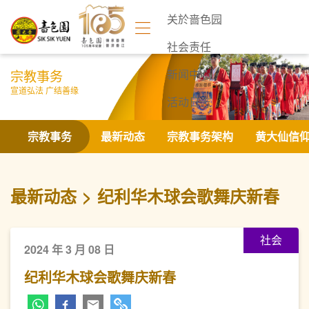
关於啬色园
社会责任
宗教事务
新闻中心
宣道弘法 广结善缘
活动日志
联络我们
宗教事务
最新动态
宗教事务架构
黄大仙信
最新动态
纪利华木球会歌舞庆新春
社会
2024 年 3 月 08 日
纪利华木球会歌舞庆新春