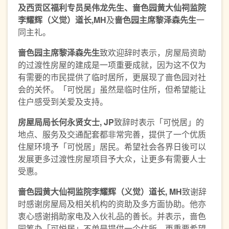
及西贡区福利专员吴伟龙先生
、
啬色园黄大仙祠监院
李耀辉（义觉）道长,MH
及
啬色园主席黎泽森先生
一
同主礼。
啬色园主席黎泽森先生
致欢迎辞时表示，房屋局资助
的过渡性房屋的建成是一项重要成就，因为这不仅为
有需要的市民提供了临时居所，更展现了啬色园对社
会的关怀。「可悦居」虽然是临时住所，但希望能让
住户感受到关爱及支持。
房屋局局长何永贤女士, JP
致辞时表示「可悦居」的
地点、服务及交通配套都非常完善，提供了一个优质
住屋环境予「可悦居」居民。希望社会各界日後可以
发展更多过渡性房屋项目予大众，让更多有需要人士
受惠。
啬色园黄大仙祠监院李耀辉（义觉）道长, MH
致谢辞
时感谢房屋局及相关机构的资助及多方面协助。他亦
衷心感谢捐助家电及入伙礼品的善长。并表示，啬色
园筹办「可悦居」不单是提供一个住所，更重要希望