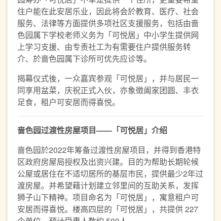
住户能在此安居乐业，因此将会於教育、医疗、社会
服务、法律等方面提供多项社区支援服务，包括由啬
色园属下学校老师义务为「可悦居」中小学生提供网
上学习支援、由专责社工为有需要住户提供服务转
介、於啬色园属下诊所可优先应诊等。
揭幕仪式後，一众嘉宾参观「可悦居」，并与居民一
同享用盆菜，庆祝正式入伙，亦象徵阖家团圆、丰衣
足食，租户可安居而得喜悦。
啬色园过渡性房屋项目
——
「可悦居」介绍
啬色园於2022年筹备过渡性房屋项目，并得到香港特
区政府房屋局授权及出资兴建。目的为帮助长期轮候
公屋或居住在不适切居所的基层市民，提供最少2年过
渡房屋。并希望藉计划建立邻里间的互助关系，发挥
狮子山下精神。项目命名为「可悦居」，寓意租户可
安居而得喜悦。楼高四层的「可悦居」，共提供 227
个单位，预计受惠人数约 500人。