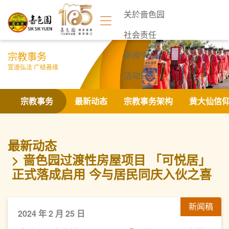
关於啬色园
社会责任
宗教事务
新闻中心
宣道弘法 广结善缘
活动日志
联络我们
宗教事务
最新动态
宗教事务架构
黄大仙信
最新动态
啬色园过渡性房屋项目 「可悦居」
正式落成启用 今与居民同庆入伙之喜
新闻稿
2024 年 2 月 25 日