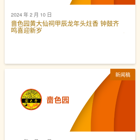
2024 年 2 月 10 日
啬色园黄大仙祠甲辰龙年头炷香 钟鼓齐
鸣喜迎新岁
新闻稿