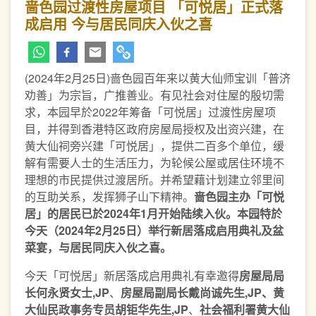
啬色园过渡性房屋项目 「可悦居」正式落
成启用 今与居民同庆入伙之喜
(2024年2月25日)啬色园百年来以黄大仙师宝训「普济
劝善」为宗旨，广推善业。有见社会对住屋的殷切需
求，本园早於2022年筹备「可悦居」过渡性房屋项
目，并得到香港特区政府房屋局授权及出资兴建，在
黄大仙祠旁兴建「可悦居」，提供二百多个单位，缓
解有需要人士的生活压力，为轮候公屋或居住环境不
理想的市民提供过渡居所。并希望藉计划建立邻里间
的互助关系，发挥狮子山下精神。
啬色园主办
「可悦
居」
的
居民已於
2024
年
1
月
开始
陆续入伙。本园
特
於
今天
（
2024
年
2
月
25
日
）举行新居落成
启用
典礼及盆
菜宴，
与居民
同
庆入伙之喜
。
今天「可悦居」新居落成启用典礼有幸邀得
房屋局局
长何永贤女士,JP
、
房屋局副局长戴尚诚先生,JP、黄
大仙民政事务专员胡钜华先生,JP
、
社会福利署黄大仙