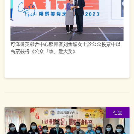
可泽耆英邻舍中心照顾者刘金媚女士於公众投票中以
高票获得《公众「挚」爱大奖》
社会