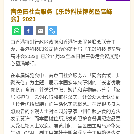
啬色园社会服务【乐龄科技博览暨高峰
会】2023
由香港特别行政区政府和香港社会服务联会联合主
办，香港科技园公司协办的第七届『乐龄科技博览暨
高峰会2023』已於11月23至26日假座香港会议展览中
心圆满举行。
在本届博览会中，啬色园社会服务以「同台食饭，共
聚天伦」为主题，展示本园多年来研制的「长者优质
餐膳」食谱，并透过单张、短片和实物展示分享「家
居照护食」烹调心得和推荐菜式，让公众人士认识到
「长者优质餐膳」的生活化实践概念。在场很多身为
照顾者的参观人士对本园分享家中制作照护食的方法
表示赞许；而本园摊位所派发的照护食餐具纪念品更
大受在场人士欢迎。展览期间，啬色园主席马泽华先
生MH,CStJ、副主席兼社会服务委员会主席黎泽森先