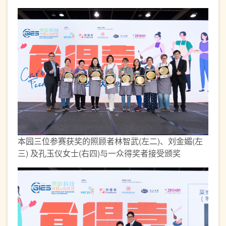
本园三位参赛获奖的照顾者林智武(左二)、刘金媚(左
三) 及孔玉仪女士(右四)与一众得奖者接受颁奖