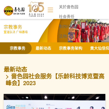
关於啬色园
社会责任
宗教事务
新闻中心
宣道弘法 广结善缘
活动日志
联络我们
宗教事务
最新动态
宗教事务架构
黄大仙信
最新动态
啬色园社会服务【乐龄科技博览暨高
峰会】2023