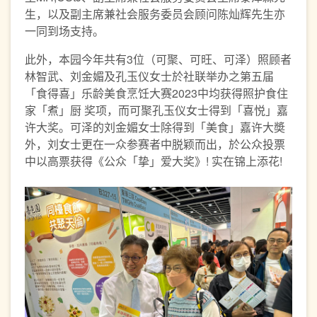
生，以及副主席兼社会服务委员会顾问陈灿辉先生亦
一同到场支持。
此外，本园今年共有3位（可聚、可旺、可泽）照顾者
林智武、刘金媚及孔玉仪女士於社联举办之第五届
「食得喜」乐龄美食烹饪大赛2023中均获得照护食住
家「煮」厨 奖项，而可聚孔玉仪女士得到「喜悦」嘉
许大奖。可泽的刘金媚女士除得到「美食」嘉许大奬
外，刘女士更在一众参赛者中脱颖而出，於公众投票
中以高票获得《公众「挚」爱大奖》! 实在锦上添花!