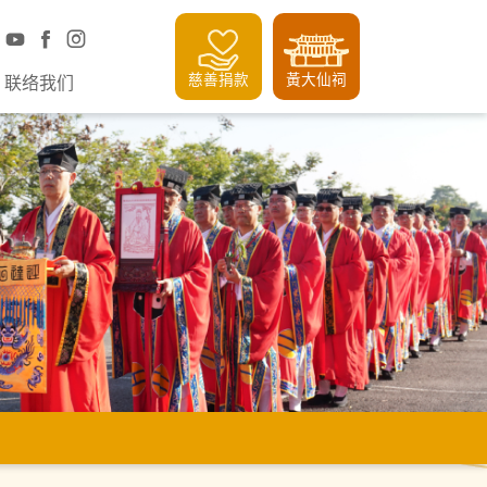
慈善捐款
黃大仙祠
联络我们