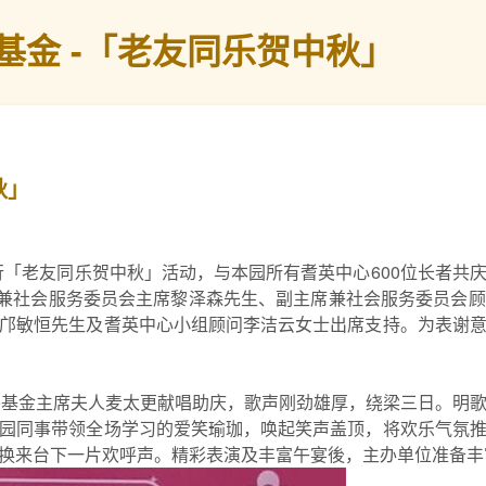
基金 -「老友同乐贺中秋」
秋」
举行「老友同乐贺中秋」活动，与本园所有耆英中心600位长者
、副主席兼社会服务委员会主席黎泽森先生、副主席兼社会服务委员
邝敏恒先生及耆英中心小组顾问李洁云女士出席支持。为表谢
善基金主席夫人麦太更献唱助庆，歌声刚劲雄厚，绕梁三日。明歌知
园同事带领全场学习的爱笑瑜珈，唤起笑声盖顶，将欢乐气氛
换来台下一片欢呼声。精彩表演及丰富午宴後，主办单位准备丰