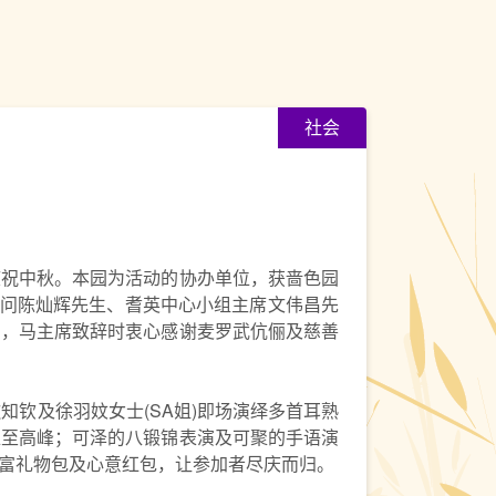
社会
共庆祝中秋。本园为活动的协办单位，获啬色园
会顾问陈灿辉先生、耆英中心小组主席文伟昌先
意，马主席致辞时衷心感谢麦罗武伉俪及慈善
钦及徐羽妏女士(SA姐)即场演绎多首耳熟
推至高峰；可泽的八锻锦表演及可聚的手语演
富礼物包及心意红包，让参加者尽庆而归。