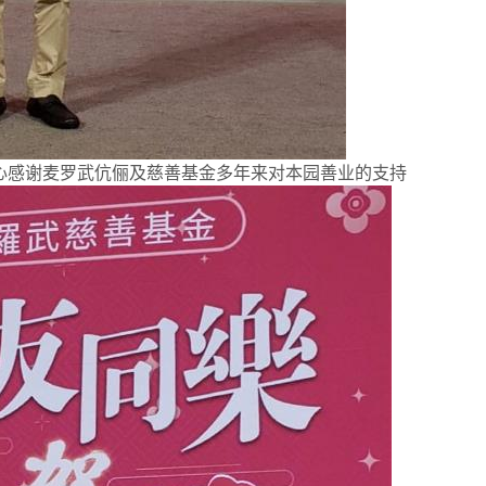
辞衷心感谢麦罗武伉俪及慈善基金多年来对本园善业的支持