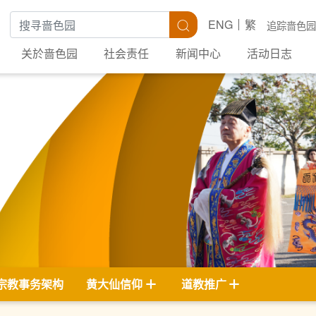
搜寻关键字
搜寻
ENG
繁
追踪啬色园
关於啬色园
社会责任
新闻中心
活动日志
宗教事务架构
黄大仙信仰
道教推广