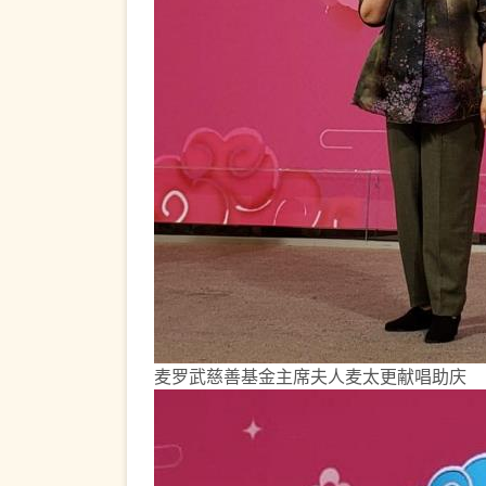
麦罗武慈善基金主席夫人麦太更献唱助庆