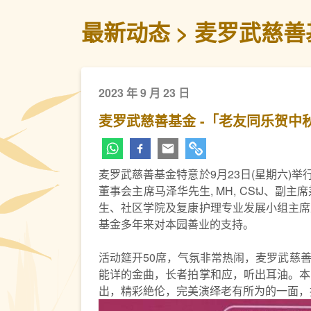
最新动态
麦罗武慈善
2023 年 9 月 23 日
麦罗武慈善基金 -「老友同乐贺中
麦罗武慈善基金特意於9月23日(星期六)
董事会主席马泽华先生, MH, CStJ
生、社区学院及复康护理专业发展小组主席
基金多年来对本园善业的支持。
活动筵开50席，气氛非常热闹，麦罗武慈
能详的金曲，长者拍掌和应，听出耳油。本
出，精彩絶伦，完美演绎老有所为的一面，