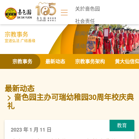
关於啬色园
社会责任
宗教事务
新闻中心
宣道弘法 广结善缘
活动日志
联络我们
宗教事务
最新动态
宗教事务架构
黄大仙信
最新动态
啬色园主办可瑞幼稚园30周年校庆典
礼
教育
2023 年 1 月 11 日